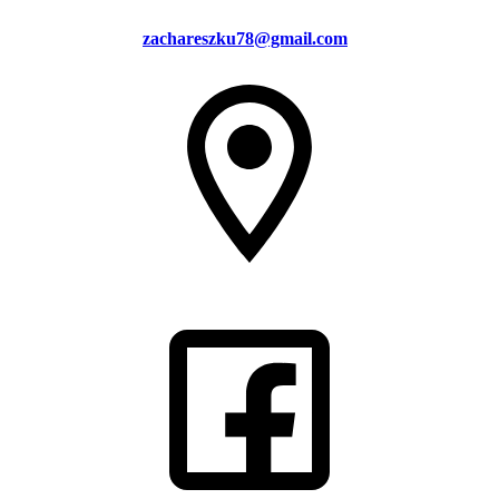
zachareszku78@gmail.com