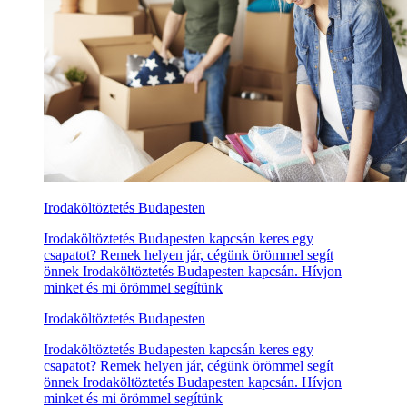
Irodaköltöztetés Budapesten
Irodaköltöztetés Budapesten kapcsán keres egy
csapatot? Remek helyen jár, cégünk örömmel segít
önnek Irodaköltöztetés Budapesten kapcsán. Hívjon
minket és mi örömmel segítünk
Irodaköltöztetés Budapesten
Irodaköltöztetés Budapesten kapcsán keres egy
csapatot? Remek helyen jár, cégünk örömmel segít
önnek Irodaköltöztetés Budapesten kapcsán. Hívjon
minket és mi örömmel segítünk