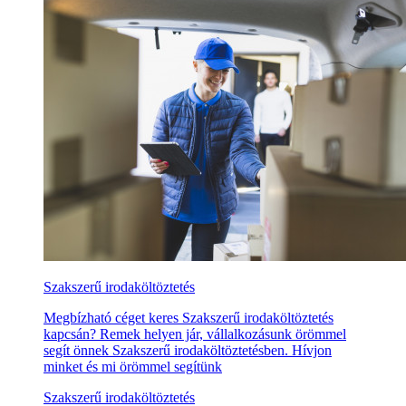
Szakszerű irodaköltöztetés
Megbízható céget keres Szakszerű irodaköltöztetés
kapcsán? Remek helyen jár, vállalkozásunk örömmel
segít önnek Szakszerű irodaköltöztetésben. Hívjon
minket és mi örömmel segítünk
Szakszerű irodaköltöztetés