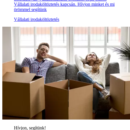
Vállalati irodaköltöztetés kapcsán. Hívjon minket és mi
örömmel segítünk
Vállalati irodaköltöztetés
Hívjon, segítünk!