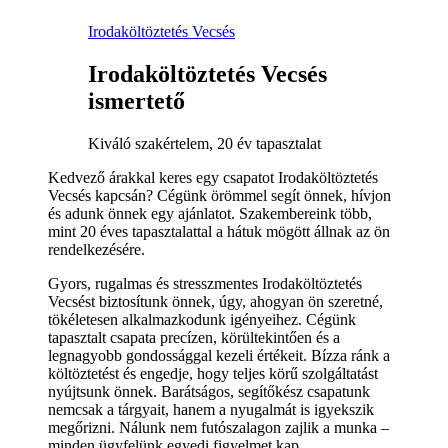
Irodaköltöztetés Vecsés
Irodaköltöztetés Vecsés
ismertető
Kiváló szakértelem, 20 év tapasztalat
Kedvező árakkal keres egy csapatot Irodaköltöztetés
Vecsés kapcsán? Cégünk örömmel segít önnek, hívjon
és adunk önnek egy ajánlatot. Szakembereink több,
mint 20 éves tapasztalattal a hátuk mögött állnak az ön
rendelkezésére.
Gyors, rugalmas és stresszmentes Irodaköltöztetés
Vecsést biztosítunk önnek, úgy, ahogyan ön szeretné,
tökéletesen alkalmazkodunk igényeihez. Cégünk
tapasztalt csapata precízen, körültekintően és a
legnagyobb gondossággal kezeli értékeit. Bízza ránk a
költöztetést és engedje, hogy teljes körű szolgáltatást
nyújtsunk önnek. Barátságos, segítőkész csapatunk
nemcsak a tárgyait, hanem a nyugalmát is igyekszik
megőrizni. Nálunk nem futószalagon zajlik a munka –
minden ügyfelünk egyedi figyelmet kap.