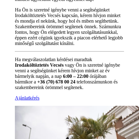
Ha Ön is szeretné igénybe venni a segítségünket
Irodaköltöztetés Vecsés kapcsán, kérem hívjon minket
és mondja el nekünk, hogy hol és miben segíthetünk.
Szakembereink örömmel segítenek önnek. Számunkra
fontos, hogy Ön elégedett legyen szolgáltatásunkkal,
éppen ezért cégünk igyekszik a piacon elérhető legjobb
minőségű szolgáltatást kínálni.
Ha megválaszolatlan kérdései maradtak
Irodaköltöztetés Vecsés
vagy Ön is szeretné igénybe
venni a segítségünket kérem hívjon minket az év
bármelyik napján, a nap
6:00 – 22:00
órájában
bármikor a
+36 (70) 678 00 24
telefonszámunkon és
szakembereink örömmel segítenek.
Ajánlatkérés