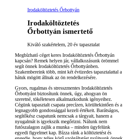
Irodaköltöztetés Őrbottyán
Irodaköltöztetés
Őrbottyán ismertető
Kiváló szakértelem, 20 év tapasztalat
Megbízható céget keres Irodaköltöztetés Őrbottyán
kapcsán? Remek helyen jár, vállalkozásunk örömmel
segít önnek Irodaköltöztetés Őrbottyánben.
Szakembereink több, mint két évtizedes tapasztalattal a
hátuk mögött állnak az ön rendelkezésére.
Gyors, rugalmas és stresszmentes Irodaköltöztetés
Őrbottyánt biztosítunk önnek, úgy, ahogyan ön
szeretné, tökéletesen alkalmazkodunk igényeihez.
Cégünk tapasztalt csapata precízen, körültekintően és a
legnagyobb gondossággal kezeli értékeit. Barátságos,
segítőkész csapatunk nemcsak a tárgyait, hanem a
nyugalmát is igyekszik megőrizni. Nálunk nem
futószalagon zajlik a munka – minden ügyfelünk
egyedi figyelmet kap. Bízza ránk a költöztetést és
engedje, hogy teljes körű szolgáltatást nyújtsunk önnek.