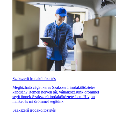
Szakszerű irodaköltöztetés
Megbízható céget keres Szakszerű irodaköltöztetés
kapcsán? Remek helyen jár, vállalkozásunk örömmel
segít önnek Szakszerű irodaköltöztetésben. Hívjon
minket és mi örömmel segítünk
Szakszerű irodaköltöztetés