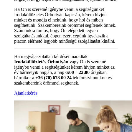
Ha Ön is szeretné igénybe venni a segítségünket
Irodaköltöztetés Őrbottyán kapcsán, kérem hívjon
minket és mondja el nekünk, hogy hol és miben
segíthetünk. Szakembereink örömmel segítenek önnek.
Számunkra fontos, hogy Ön elégedett legyen
szolgáltatásunkkal, éppen ezért cégünk igyekszik a
piacon elérhető legjobb minőségű szolgáltatást kínálni.
Ha megválaszolatlan kérdései maradtak
Irodaköltöztetés Őrbottyán
vagy Ön is szeretné
igénybe venni a segítségünket kérem hívjon minket az
év bármelyik napján, a nap
6:00 – 22:00
órájában
bármikor a
+36 (70) 678 00 24
telefonszámunkon és
szakembereink örömmel segítenek.
Ajánlatkérés