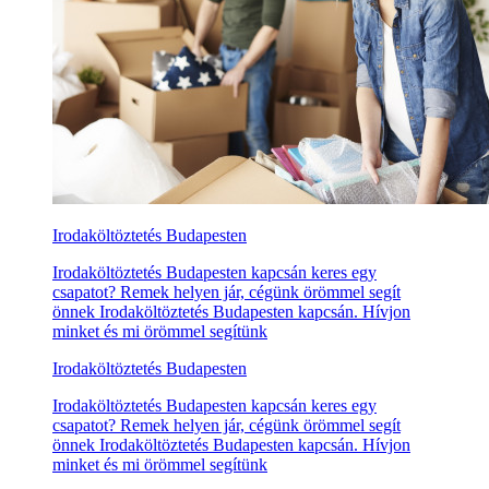
Irodaköltöztetés Budapesten
Irodaköltöztetés Budapesten kapcsán keres egy
csapatot? Remek helyen jár, cégünk örömmel segít
önnek Irodaköltöztetés Budapesten kapcsán. Hívjon
minket és mi örömmel segítünk
Irodaköltöztetés Budapesten
Irodaköltöztetés Budapesten kapcsán keres egy
csapatot? Remek helyen jár, cégünk örömmel segít
önnek Irodaköltöztetés Budapesten kapcsán. Hívjon
minket és mi örömmel segítünk