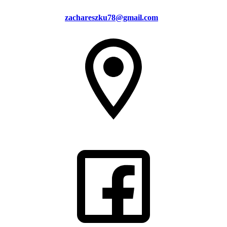
zachareszku78@gmail.com