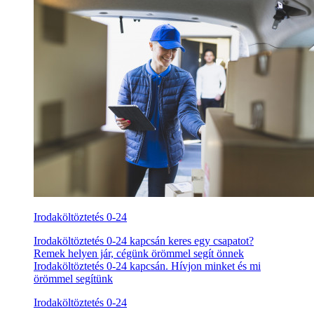
Irodaköltöztetés 0-24
Irodaköltöztetés 0-24 kapcsán keres egy csapatot?
Remek helyen jár, cégünk örömmel segít önnek
Irodaköltöztetés 0-24 kapcsán. Hívjon minket és mi
örömmel segítünk
Irodaköltöztetés 0-24