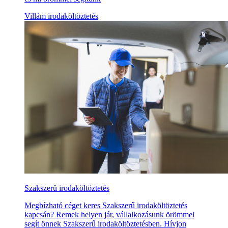
Villám irodaköltöztetés
Szakszerű irodaköltöztetés
Megbízható céget keres Szakszerű irodaköltöztetés
kapcsán? Remek helyen jár, vállalkozásunk örömmel
segít önnek Szakszerű irodaköltöztetésben. Hívjon