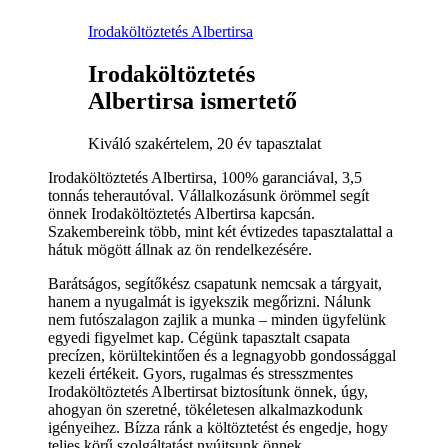
Irodaköltöztetés Albertirsa
Irodaköltöztetés
Albertirsa ismertető
Kiváló szakértelem, 20 év tapasztalat
Irodaköltöztetés Albertirsa, 100% garanciával, 3,5
tonnás teherautóval. Vállalkozásunk örömmel segít
önnek Irodaköltöztetés Albertirsa kapcsán.
Szakembereink több, mint két évtizedes tapasztalattal a
hátuk mögött állnak az ön rendelkezésére.
Barátságos, segítőkész csapatunk nemcsak a tárgyait,
hanem a nyugalmát is igyekszik megőrizni. Nálunk
nem futószalagon zajlik a munka – minden ügyfelünk
egyedi figyelmet kap. Cégünk tapasztalt csapata
precízen, körültekintően és a legnagyobb gondossággal
kezeli értékeit. Gyors, rugalmas és stresszmentes
Irodaköltöztetés Albertirsat biztosítunk önnek, úgy,
ahogyan ön szeretné, tökéletesen alkalmazkodunk
igényeihez. Bízza ránk a költöztetést és engedje, hogy
teljes körű szolgáltatást nyújtsunk önnek.