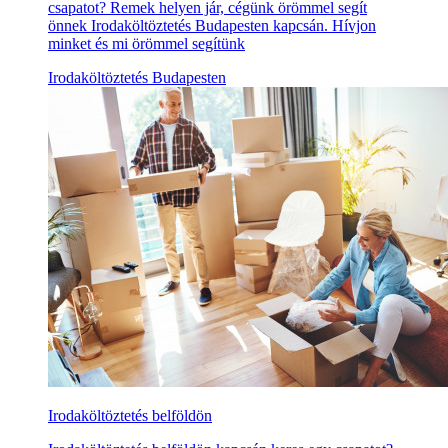
csapatot? Remek helyen jár, cégünk örömmel segít
önnek Irodaköltöztetés Budapesten kapcsán. Hívjon
minket és mi örömmel segítünk
Irodaköltöztetés Budapesten
Irodaköltöztetés belföldön