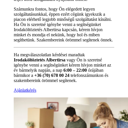
Számunkra fontos, hogy Ön elégedett legyen
szolgáltatásunkkal, éppen ezért cégünk igyekszik a
piacon elérhető legjobb minőségű szolgáltatást kínálni.
Ha Ön is szeretné igénybe venni a segítségünket
Irodaköltöztetés Albertirsa kapcsán, kérem hívjon
minket és mondja el nekünk, hogy hol és miben
segíthetünk. Szakembereink örömmel segítenek önnek.
Ha megválaszolatlan kérdései maradtak
Irodaköltöztetés Albertirsa
vagy Ön is szeretné
igénybe venni a segítségünket kérem hívjon minket az
év bármelyik napján, a nap
6:00 – 22:00
órájában
bármikor a
+36 (70) 678 00 24
telefonszámunkon és
szakembereink örömmel segítenek.
Ajánlatkérés