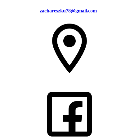
zachareszku78@gmail.com