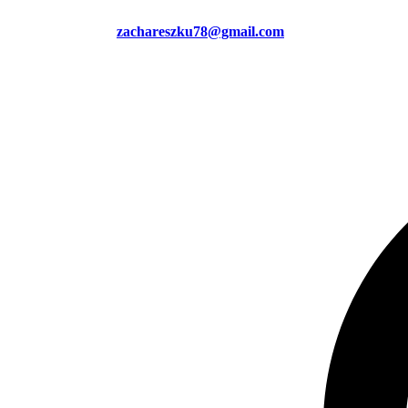
zachareszku78@gmail.com