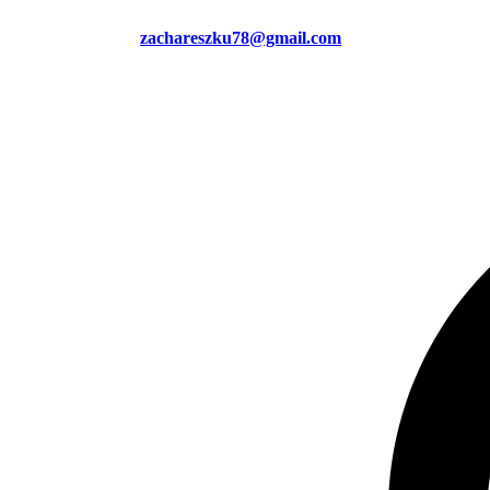
zachareszku78@gmail.com