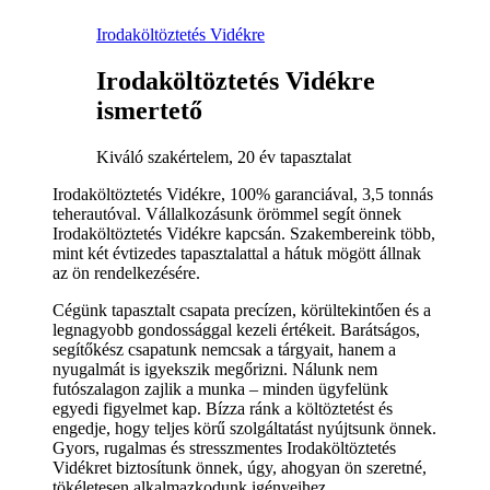
Irodaköltöztetés Vidékre
Irodaköltöztetés Vidékre
ismertető
Kiváló szakértelem, 20 év tapasztalat
Irodaköltöztetés Vidékre, 100% garanciával, 3,5 tonnás
teherautóval. Vállalkozásunk örömmel segít önnek
Irodaköltöztetés Vidékre kapcsán. Szakembereink több,
mint két évtizedes tapasztalattal a hátuk mögött állnak
az ön rendelkezésére.
Cégünk tapasztalt csapata precízen, körültekintően és a
legnagyobb gondossággal kezeli értékeit. Barátságos,
segítőkész csapatunk nemcsak a tárgyait, hanem a
nyugalmát is igyekszik megőrizni. Nálunk nem
futószalagon zajlik a munka – minden ügyfelünk
egyedi figyelmet kap. Bízza ránk a költöztetést és
engedje, hogy teljes körű szolgáltatást nyújtsunk önnek.
Gyors, rugalmas és stresszmentes Irodaköltöztetés
Vidékret biztosítunk önnek, úgy, ahogyan ön szeretné,
tökéletesen alkalmazkodunk igényeihez.