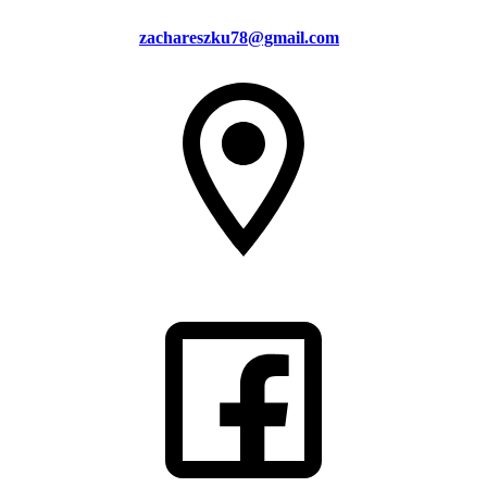
zachareszku78@gmail.com