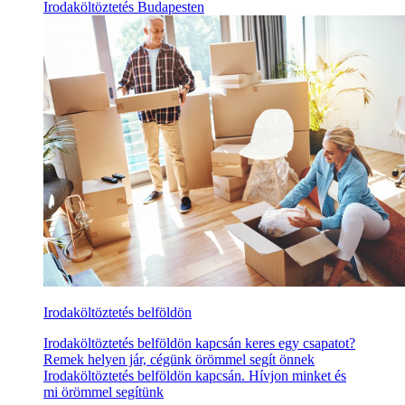
Irodaköltöztetés Budapesten
Irodaköltöztetés belföldön
Irodaköltöztetés belföldön kapcsán keres egy csapatot?
Remek helyen jár, cégünk örömmel segít önnek
Irodaköltöztetés belföldön kapcsán. Hívjon minket és
mi örömmel segítünk