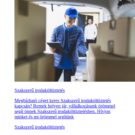
Szakszerű irodaköltöztetés
Megbízható céget keres Szakszerű irodaköltöztetés
kapcsán? Remek helyen jár, vállalkozásunk örömmel
segít önnek Szakszerű irodaköltöztetésben. Hívjon
minket és mi örömmel segítünk
Szakszerű irodaköltöztetés