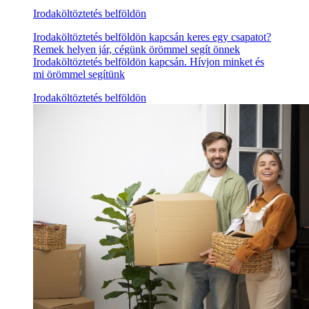
Irodaköltöztetés belföldön
Irodaköltöztetés belföldön kapcsán keres egy csapatot?
Remek helyen jár, cégünk örömmel segít önnek
Irodaköltöztetés belföldön kapcsán. Hívjon minket és
mi örömmel segítünk
Irodaköltöztetés belföldön