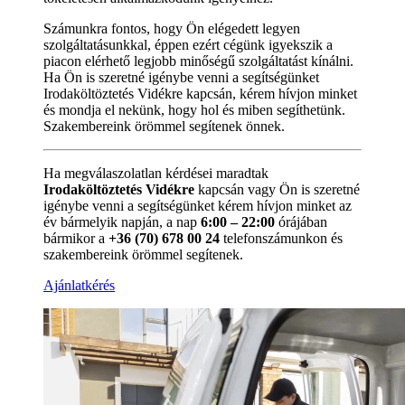
Számunkra fontos, hogy Ön elégedett legyen
szolgáltatásunkkal, éppen ezért cégünk igyekszik a
piacon elérhető legjobb minőségű szolgáltatást kínálni.
Ha Ön is szeretné igénybe venni a segítségünket
Irodaköltöztetés Vidékre kapcsán, kérem hívjon minket
és mondja el nekünk, hogy hol és miben segíthetünk.
Szakembereink örömmel segítenek önnek.
Ha megválaszolatlan kérdései maradtak
Irodaköltöztetés Vidékre
kapcsán vagy Ön is szeretné
igénybe venni a segítségünket kérem hívjon minket az
év bármelyik napján, a nap
6:00 – 22:00
órájában
bármikor a
+36 (70) 678 00 24
telefonszámunkon és
szakembereink örömmel segítenek.
Ajánlatkérés