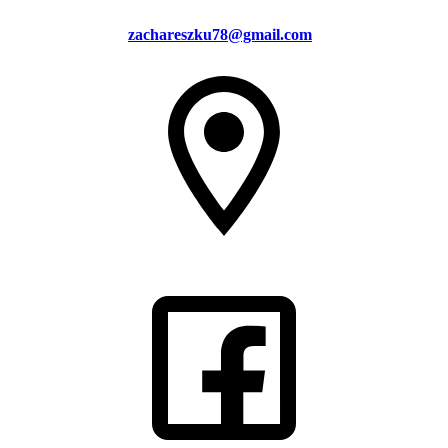
zachareszku78@gmail.com