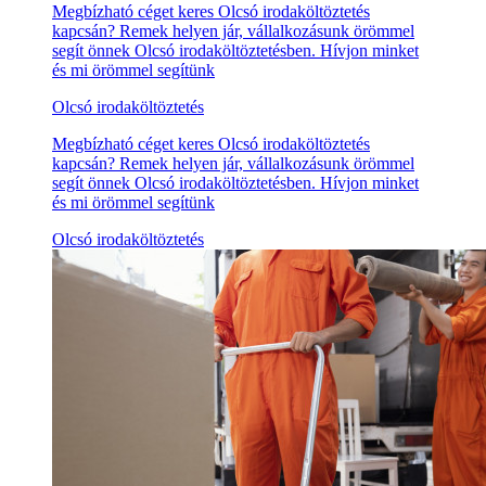
Megbízható céget keres Olcsó irodaköltöztetés
kapcsán? Remek helyen jár, vállalkozásunk örömmel
segít önnek Olcsó irodaköltöztetésben. Hívjon minket
és mi örömmel segítünk
Olcsó irodaköltöztetés
Megbízható céget keres Olcsó irodaköltöztetés
kapcsán? Remek helyen jár, vállalkozásunk örömmel
segít önnek Olcsó irodaköltöztetésben. Hívjon minket
és mi örömmel segítünk
Olcsó irodaköltöztetés