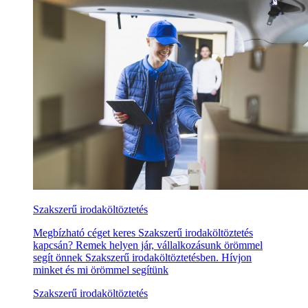
Szakszerű irodaköltöztetés
Megbízható céget keres Szakszerű irodaköltöztetés
kapcsán? Remek helyen jár, vállalkozásunk örömmel
segít önnek Szakszerű irodaköltöztetésben. Hívjon
minket és mi örömmel segítünk
Szakszerű irodaköltöztetés