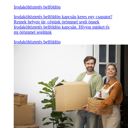
Irodaköltöztetés belföldön
Irodaköltöztetés belföldön kapcsán keres egy csapatot?
Remek helyen jár, cégünk örömmel segít önnek
Irodaköltöztetés belföldön kapcsán. Hívjon minket és
mi örömmel segítünk
Irodaköltöztetés belföldön