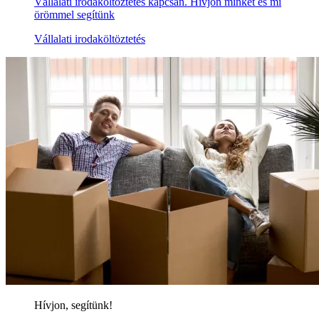
Vállalati irodaköltöztetés kapcsán. Hívjon minket és mi
örömmel segítünk
Vállalati irodaköltöztetés
Hívjon, segítünk!