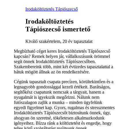
Irodaköltöztetés Tápiószecső
Irodaköltöztetés
Tápiószecső ismertető
Kiváló szakértelem, 20 év tapasztalat
Megbízható céget keres Irodaköltöztetés Tápiószecső
kapcsán? Remek helyen jár, vállalkozásunk örömmel
segít önnek Irodaköltöztetés Tápiószecsőben.
Szakembereink több, mint két évtizedes tapasztalattal a
hátuk mögött állnak az ön rendelkezésére.
Cégünk tapasztalt csapata precízen, körültekintően és a
legnagyobb gondossággal kezeli értékeit. Barátságos,
segítőkész csapatunk nemcsak a tárgyait, hanem a
nyugalmát is igyekszik megőrizni. Nálunk nem
futószalagon zajlik a munka – minden ügyfelünk
egyedi figyelmet kap. Gyors, rugalmas és stresszmentes
Irodaköltöztetés Tápiószecsőt biztosítunk önnek, úgy,
ahogyan ön szeretné, tökéletesen alkalmazkodunk
igényeihez. Bízza ránk a költöztetést és engedje, hogy
teljes körű szolgáltatást nyújtsunk önnek.