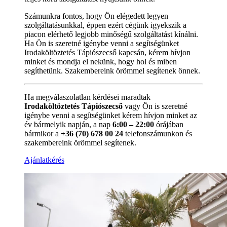
Számunkra fontos, hogy Ön elégedett legyen
szolgáltatásunkkal, éppen ezért cégünk igyekszik a
piacon elérhető legjobb minőségű szolgáltatást kínálni.
Ha Ön is szeretné igénybe venni a segítségünket
Irodaköltöztetés Tápiószecső kapcsán, kérem hívjon
minket és mondja el nekünk, hogy hol és miben
segíthetünk. Szakembereink örömmel segítenek önnek.
Ha megválaszolatlan kérdései maradtak
Irodaköltöztetés Tápiószecső
vagy Ön is szeretné
igénybe venni a segítségünket kérem hívjon minket az
év bármelyik napján, a nap
6:00 – 22:00
órájában
bármikor a
+36 (70) 678 00 24
telefonszámunkon és
szakembereink örömmel segítenek.
Ajánlatkérés