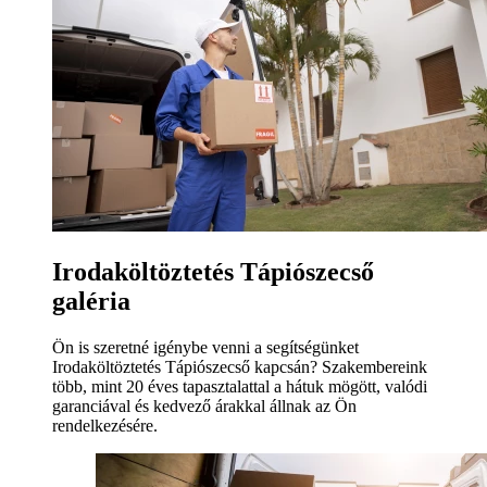
Irodaköltöztetés Tápiószecső
galéria
Ön is szeretné igénybe venni a segítségünket
Irodaköltöztetés Tápiószecső kapcsán? Szakembereink
több, mint 20 éves tapasztalattal a hátuk mögött, valódi
garanciával és kedvező árakkal állnak az Ön
rendelkezésére.