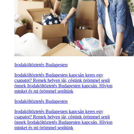
Irodaköltöztetés Budapesten
Irodaköltöztetés Budapesten kapcsán keres egy
csapatot? Remek helyen jár, cégünk örömmel segít
önnek Irodaköltöztetés Budapesten kapcsán. Hívjon
minket és mi örömmel segítünk
Irodaköltöztetés Budapesten
Irodaköltöztetés Budapesten kapcsán keres egy
csapatot? Remek helyen jár, cégünk örömmel segít
önnek Irodaköltöztetés Budapesten kapcsán. Hívjon
minket és mi örömmel segítünk