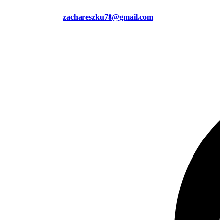
zachareszku78@gmail.com