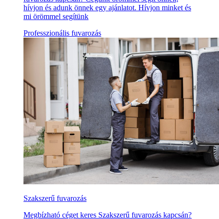
hívjon és adunk önnek egy ajánlatot. Hívjon minket és
mi örömmel segítünk
Professzionális fuvarozás
Szakszerű fuvarozás
Megbízható céget keres Szakszerű fuvarozás kapcsán?