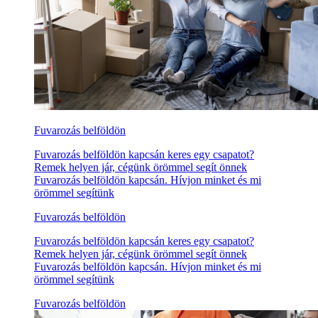
Fuvarozás belföldön
Fuvarozás belföldön kapcsán keres egy csapatot?
Remek helyen jár, cégünk örömmel segít önnek
Fuvarozás belföldön kapcsán. Hívjon minket és mi
örömmel segítünk
Fuvarozás belföldön
Fuvarozás belföldön kapcsán keres egy csapatot?
Remek helyen jár, cégünk örömmel segít önnek
Fuvarozás belföldön kapcsán. Hívjon minket és mi
örömmel segítünk
Fuvarozás belföldön