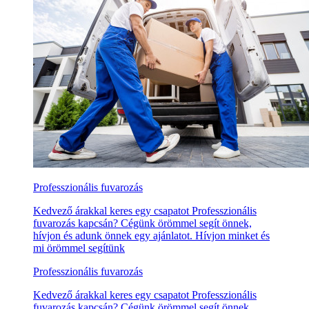
Professzionális fuvarozás
Kedvező árakkal keres egy csapatot Professzionális
fuvarozás kapcsán? Cégünk örömmel segít önnek,
hívjon és adunk önnek egy ajánlatot. Hívjon minket és
mi örömmel segítünk
Professzionális fuvarozás
Kedvező árakkal keres egy csapatot Professzionális
fuvarozás kapcsán? Cégünk örömmel segít önnek,