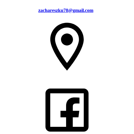
zachareszku78@gmail.com