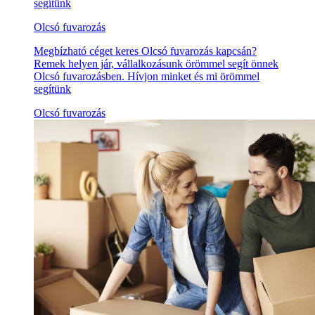
segítünk
Olcsó fuvarozás
Megbízható céget keres Olcsó fuvarozás kapcsán?
Remek helyen jár, vállalkozásunk örömmel segít önnek
Olcsó fuvarozásben. Hívjon minket és mi örömmel
segítünk
Olcsó fuvarozás