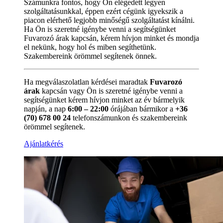
Számunkra fontos, hogy Ön elégedett legyen
szolgáltatásunkkal, éppen ezért cégünk igyekszik a
piacon elérhető legjobb minőségű szolgáltatást kínálni.
Ha Ön is szeretné igénybe venni a segítségünket
Fuvarozó árak kapcsán, kérem hívjon minket és mondja
el nekünk, hogy hol és miben segíthetünk.
Szakembereink örömmel segítenek önnek.
Ha megválaszolatlan kérdései maradtak
Fuvarozó
árak
kapcsán vagy Ön is szeretné igénybe venni a
segítségünket kérem hívjon minket az év bármelyik
napján, a nap
6:00 – 22:00
órájában bármikor a
+36
(70) 678 00 24
telefonszámunkon és szakembereink
örömmel segítenek.
Ajánlatkérés