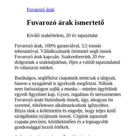
Fuvarozó árak
Fuvarozó árak ismertető
Kiváló szakértelem, 20 év tapasztalat
Fuvarozó árak, 100% garanciával, 3,5 tonnás
teherautóval. Vállalkozásunk örömmel segít önnek
Fuvarozó árak kapcsán. Szakembereink 20 éve
dolgoznak a szakmájukban, éljen a valódi tapasztalattal
és válasszon minket.
Barátságos, segítőkész csapatunk nemcsak a tárgyait,
hanem a nyugalmát is igyekszik megőrizni. Nálunk
nem futószalagon zajlik a munka – minden ügyfelünk
egyedi figyelmet kap. Gyors, rugalmas és stresszmentes
Fuvarozó árakt biztosítunk önnek, úgy, ahogyan ön
szeretné, tökéletesen alkalmazkodunk igényeihez.
Bízza ránk a költöztetést és engedje, hogy teljes körű
szolgáltatást nyújtsunk önnek. Cégünk tapasztalt
csapata precízen, körültekintően és a legnagyobb
gondossággal kezeli értékeit.