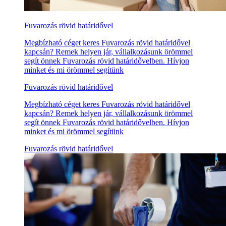
Fuvarozás rövid határidővel
Megbízható céget keres Fuvarozás rövid határidővel
kapcsán? Remek helyen jár, vállalkozásunk örömmel
segít önnek Fuvarozás rövid határidővelben. Hívjon
minket és mi örömmel segítünk
Fuvarozás rövid határidővel
Megbízható céget keres Fuvarozás rövid határidővel
kapcsán? Remek helyen jár, vállalkozásunk örömmel
segít önnek Fuvarozás rövid határidővelben. Hívjon
minket és mi örömmel segítünk
Fuvarozás rövid határidővel