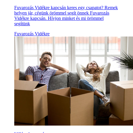
Fuvarozás Vidékre kapcsán keres egy csapatot? Remek
helyen jár, cégünk örömmel segít önnek Fuvarozás
Vidékre kapcsán. Hívjon minket és mi örömmel
segítünk
Fuvarozás Vidékre