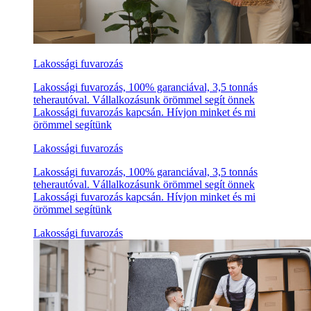
Lakossági fuvarozás
Lakossági fuvarozás, 100% garanciával, 3,5 tonnás
teherautóval. Vállalkozásunk örömmel segít önnek
Lakossági fuvarozás kapcsán. Hívjon minket és mi
örömmel segítünk
Lakossági fuvarozás
Lakossági fuvarozás, 100% garanciával, 3,5 tonnás
teherautóval. Vállalkozásunk örömmel segít önnek
Lakossági fuvarozás kapcsán. Hívjon minket és mi
örömmel segítünk
Lakossági fuvarozás