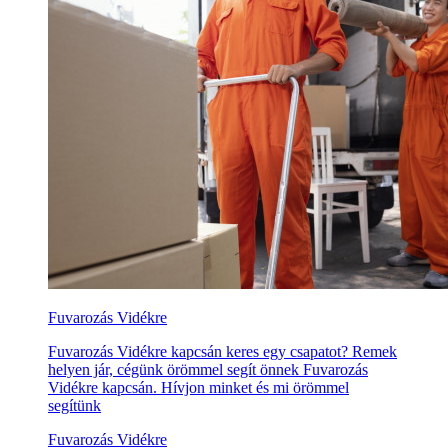
Fuvarozás Vidékre
Fuvarozás Vidékre kapcsán keres egy csapatot? Remek
helyen jár, cégünk örömmel segít önnek Fuvarozás
Vidékre kapcsán. Hívjon minket és mi örömmel
segítünk
Fuvarozás Vidékre