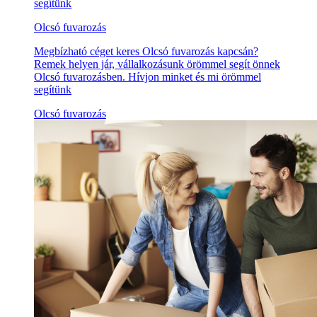
segítünk
Olcsó fuvarozás
Megbízható céget keres Olcsó fuvarozás kapcsán?
Remek helyen jár, vállalkozásunk örömmel segít önnek
Olcsó fuvarozásben. Hívjon minket és mi örömmel
segítünk
Olcsó fuvarozás