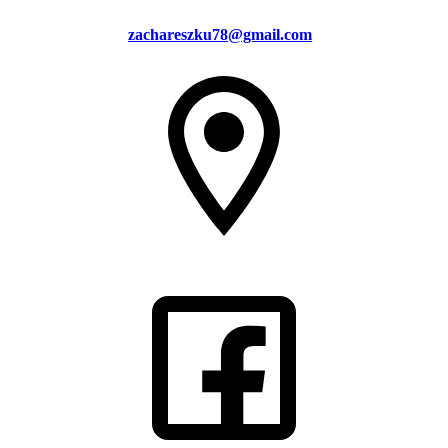
zachareszku78@gmail.com