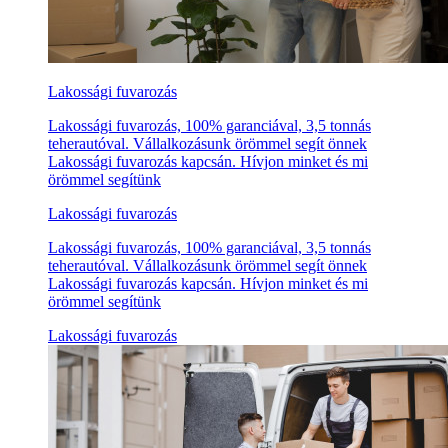
Lakossági fuvarozás
Lakossági fuvarozás, 100% garanciával, 3,5 tonnás
teherautóval. Vállalkozásunk örömmel segít önnek
Lakossági fuvarozás kapcsán. Hívjon minket és mi
örömmel segítünk
Lakossági fuvarozás
Lakossági fuvarozás, 100% garanciával, 3,5 tonnás
teherautóval. Vállalkozásunk örömmel segít önnek
Lakossági fuvarozás kapcsán. Hívjon minket és mi
örömmel segítünk
Lakossági fuvarozás