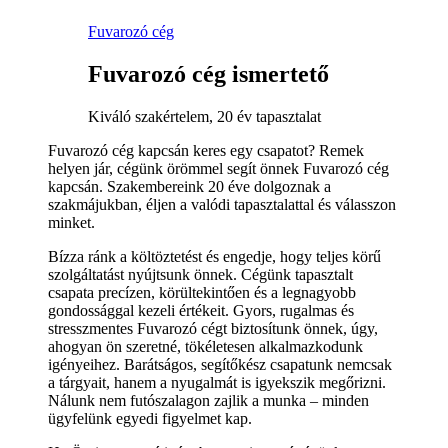
Fuvarozó cég
Fuvarozó cég ismertető
Kiváló szakértelem, 20 év tapasztalat
Fuvarozó cég kapcsán keres egy csapatot? Remek
helyen jár, cégünk örömmel segít önnek Fuvarozó cég
kapcsán. Szakembereink 20 éve dolgoznak a
szakmájukban, éljen a valódi tapasztalattal és válasszon
minket.
Bízza ránk a költöztetést és engedje, hogy teljes körű
szolgáltatást nyújtsunk önnek. Cégünk tapasztalt
csapata precízen, körültekintően és a legnagyobb
gondossággal kezeli értékeit. Gyors, rugalmas és
stresszmentes Fuvarozó cégt biztosítunk önnek, úgy,
ahogyan ön szeretné, tökéletesen alkalmazkodunk
igényeihez. Barátságos, segítőkész csapatunk nemcsak
a tárgyait, hanem a nyugalmát is igyekszik megőrizni.
Nálunk nem futószalagon zajlik a munka – minden
ügyfelünk egyedi figyelmet kap.