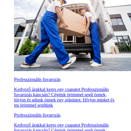
Professzionális fuvarozás
Kedvező árakkal keres egy csapatot Professzionális
fuvarozás kapcsán? Cégünk örömmel segít önnek,
hívjon és adunk önnek egy ajánlatot. Hívjon minket és
mi örömmel segítünk
Professzionális fuvarozás
Kedvező árakkal keres egy csapatot Professzionális
fuvarozás kapcsán? Cégünk örömmel segít önnek,