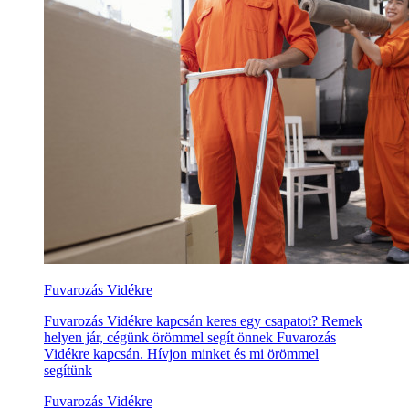
Fuvarozás Vidékre
Fuvarozás Vidékre kapcsán keres egy csapatot? Remek
helyen jár, cégünk örömmel segít önnek Fuvarozás
Vidékre kapcsán. Hívjon minket és mi örömmel
segítünk
Fuvarozás Vidékre