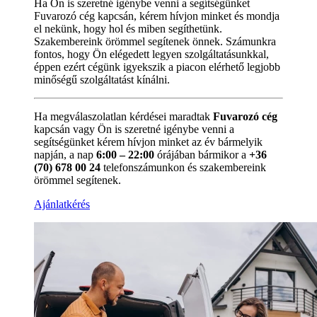
Ha Ön is szeretné igénybe venni a segítségünket
Fuvarozó cég kapcsán, kérem hívjon minket és mondja
el nekünk, hogy hol és miben segíthetünk.
Szakembereink örömmel segítenek önnek. Számunkra
fontos, hogy Ön elégedett legyen szolgáltatásunkkal,
éppen ezért cégünk igyekszik a piacon elérhető legjobb
minőségű szolgáltatást kínálni.
Ha megválaszolatlan kérdései maradtak
Fuvarozó cég
kapcsán vagy Ön is szeretné igénybe venni a
segítségünket kérem hívjon minket az év bármelyik
napján, a nap
6:00 – 22:00
órájában bármikor a
+36
(70) 678 00 24
telefonszámunkon és szakembereink
örömmel segítenek.
Ajánlatkérés