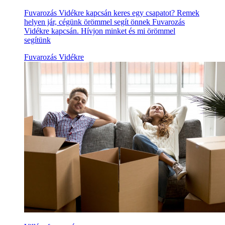
Fuvarozás Vidékre kapcsán keres egy csapatot? Remek
helyen jár, cégünk örömmel segít önnek Fuvarozás
Vidékre kapcsán. Hívjon minket és mi örömmel
segítünk
Fuvarozás Vidékre