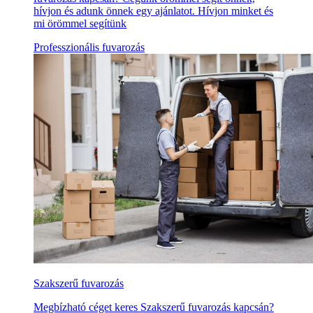
hívjon és adunk önnek egy ajánlatot. Hívjon minket és
mi örömmel segítünk
Professzionális fuvarozás
Szakszerű fuvarozás
Megbízható céget keres Szakszerű fuvarozás kapcsán?