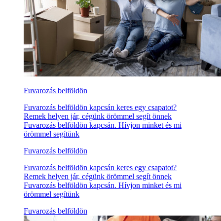
Fuvarozás belföldön
Fuvarozás belföldön kapcsán keres egy csapatot?
Remek helyen jár, cégünk örömmel segít önnek
Fuvarozás belföldön kapcsán. Hívjon minket és mi
örömmel segítünk
Fuvarozás belföldön
Fuvarozás belföldön kapcsán keres egy csapatot?
Remek helyen jár, cégünk örömmel segít önnek
Fuvarozás belföldön kapcsán. Hívjon minket és mi
örömmel segítünk
Fuvarozás belföldön