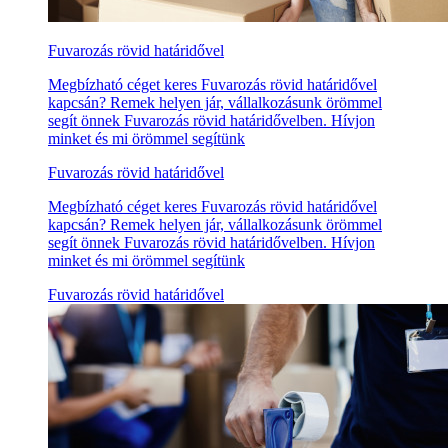
Fuvarozás rövid határidővel
Megbízható céget keres Fuvarozás rövid határidővel
kapcsán? Remek helyen jár, vállalkozásunk örömmel
segít önnek Fuvarozás rövid határidővelben. Hívjon
minket és mi örömmel segítünk
Fuvarozás rövid határidővel
Megbízható céget keres Fuvarozás rövid határidővel
kapcsán? Remek helyen jár, vállalkozásunk örömmel
segít önnek Fuvarozás rövid határidővelben. Hívjon
minket és mi örömmel segítünk
Fuvarozás rövid határidővel