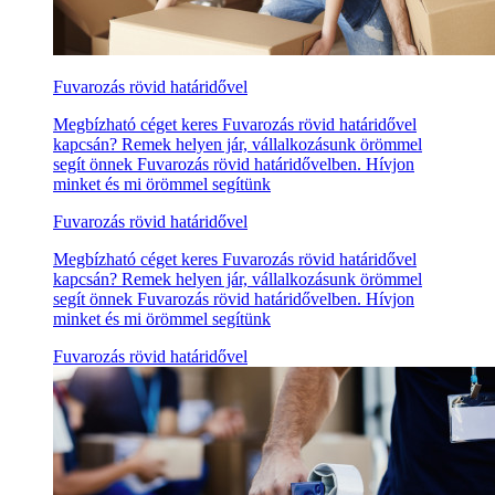
Fuvarozás rövid határidővel
Megbízható céget keres Fuvarozás rövid határidővel
kapcsán? Remek helyen jár, vállalkozásunk örömmel
segít önnek Fuvarozás rövid határidővelben. Hívjon
minket és mi örömmel segítünk
Fuvarozás rövid határidővel
Megbízható céget keres Fuvarozás rövid határidővel
kapcsán? Remek helyen jár, vállalkozásunk örömmel
segít önnek Fuvarozás rövid határidővelben. Hívjon
minket és mi örömmel segítünk
Fuvarozás rövid határidővel