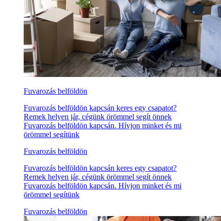
Fuvarozás belföldön
Fuvarozás belföldön kapcsán keres egy csapatot?
Remek helyen jár, cégünk örömmel segít önnek
Fuvarozás belföldön kapcsán. Hívjon minket és mi
örömmel segítünk
Fuvarozás belföldön
Fuvarozás belföldön kapcsán keres egy csapatot?
Remek helyen jár, cégünk örömmel segít önnek
Fuvarozás belföldön kapcsán. Hívjon minket és mi
örömmel segítünk
Fuvarozás belföldön