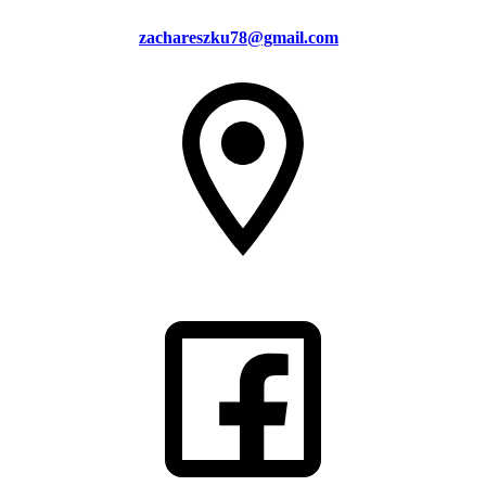
zachareszku78@gmail.com