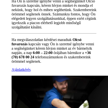
Ha Ön is szeretné igénybe venni a segítségünket Olcsó
fuvarozás kapcsán, kérem hívjon minket és mondja el
nekünk, hogy hol és miben segíthetünk. Szakembereink
örömmel segítenek önnek. Számunkra fontos, hogy Ön
elégedett legyen szolgáltatásunkkal, éppen ezért cégünk
igyekszik a piacon elérhető legjobb minőségű
szolgáltatást kínálni.
Ha megválaszolatlan kérdései maradtak
Olcsó
fuvarozás
kapcsán vagy Ön is szeretné igénybe venni
a segítségünket kérem hívjon minket az év bármelyik
napján, a nap
6:00 – 22:00
órájában bármikor a
+36
(70) 678 00 24
telefonszámunkon és szakembereink
örömmel segítenek.
Ajánlatkérés