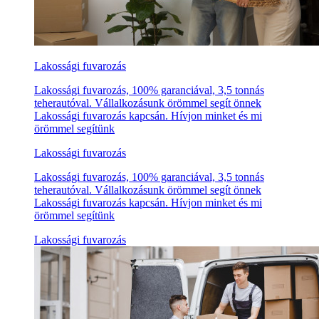
Lakossági fuvarozás
Lakossági fuvarozás, 100% garanciával, 3,5 tonnás
teherautóval. Vállalkozásunk örömmel segít önnek
Lakossági fuvarozás kapcsán. Hívjon minket és mi
örömmel segítünk
Lakossági fuvarozás
Lakossági fuvarozás, 100% garanciával, 3,5 tonnás
teherautóval. Vállalkozásunk örömmel segít önnek
Lakossági fuvarozás kapcsán. Hívjon minket és mi
örömmel segítünk
Lakossági fuvarozás