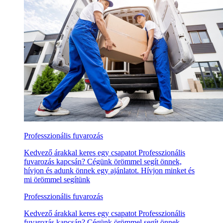
Professzionális fuvarozás
Kedvező árakkal keres egy csapatot Professzionális
fuvarozás kapcsán? Cégünk örömmel segít önnek,
hívjon és adunk önnek egy ajánlatot. Hívjon minket és
mi örömmel segítünk
Professzionális fuvarozás
Kedvező árakkal keres egy csapatot Professzionális
fuvarozás kapcsán? Cégünk örömmel segít önnek,