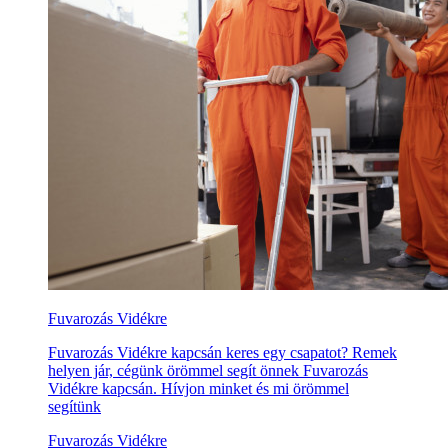
Fuvarozás Vidékre
Fuvarozás Vidékre kapcsán keres egy csapatot? Remek
helyen jár, cégünk örömmel segít önnek Fuvarozás
Vidékre kapcsán. Hívjon minket és mi örömmel
segítünk
Fuvarozás Vidékre