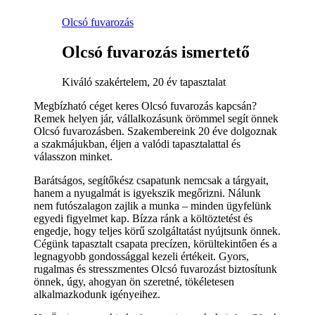
Olcsó fuvarozás
Olcsó fuvarozás ismertető
Kiváló szakértelem, 20 év tapasztalat
Megbízható céget keres Olcsó fuvarozás kapcsán?
Remek helyen jár, vállalkozásunk örömmel segít önnek
Olcsó fuvarozásben. Szakembereink 20 éve dolgoznak
a szakmájukban, éljen a valódi tapasztalattal és
válasszon minket.
Barátságos, segítőkész csapatunk nemcsak a tárgyait,
hanem a nyugalmát is igyekszik megőrizni. Nálunk
nem futószalagon zajlik a munka – minden ügyfelünk
egyedi figyelmet kap. Bízza ránk a költöztetést és
engedje, hogy teljes körű szolgáltatást nyújtsunk önnek.
Cégünk tapasztalt csapata precízen, körültekintően és a
legnagyobb gondossággal kezeli értékeit. Gyors,
rugalmas és stresszmentes Olcsó fuvarozást biztosítunk
önnek, úgy, ahogyan ön szeretné, tökéletesen
alkalmazkodunk igényeihez.