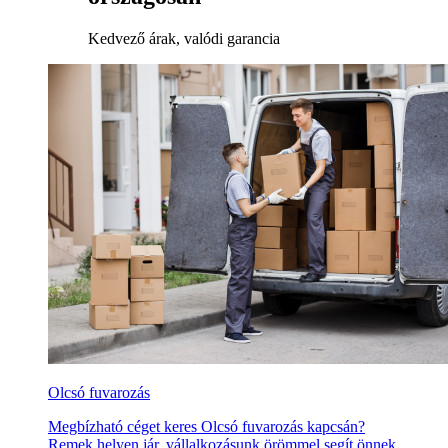
Kedvező árak, valódi garancia
Olcsó fuvarozás
Megbízható céget keres Olcsó fuvarozás kapcsán?
Remek helyen jár, vállalkozásunk örömmel segít önnek