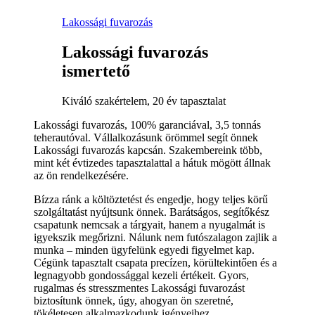
Lakossági fuvarozás
Lakossági fuvarozás
ismertető
Kiváló szakértelem, 20 év tapasztalat
Lakossági fuvarozás, 100% garanciával, 3,5 tonnás
teherautóval. Vállalkozásunk örömmel segít önnek
Lakossági fuvarozás kapcsán. Szakembereink több,
mint két évtizedes tapasztalattal a hátuk mögött állnak
az ön rendelkezésére.
Bízza ránk a költöztetést és engedje, hogy teljes körű
szolgáltatást nyújtsunk önnek. Barátságos, segítőkész
csapatunk nemcsak a tárgyait, hanem a nyugalmát is
igyekszik megőrizni. Nálunk nem futószalagon zajlik a
munka – minden ügyfelünk egyedi figyelmet kap.
Cégünk tapasztalt csapata precízen, körültekintően és a
legnagyobb gondossággal kezeli értékeit. Gyors,
rugalmas és stresszmentes Lakossági fuvarozást
biztosítunk önnek, úgy, ahogyan ön szeretné,
tökéletesen alkalmazkodunk igényeihez.