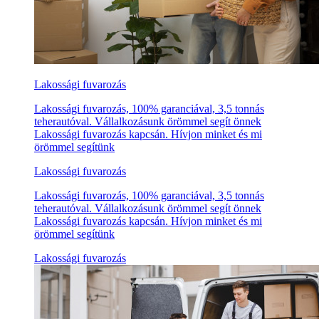
Lakossági fuvarozás
Lakossági fuvarozás, 100% garanciával, 3,5 tonnás
teherautóval. Vállalkozásunk örömmel segít önnek
Lakossági fuvarozás kapcsán. Hívjon minket és mi
örömmel segítünk
Lakossági fuvarozás
Lakossági fuvarozás, 100% garanciával, 3,5 tonnás
teherautóval. Vállalkozásunk örömmel segít önnek
Lakossági fuvarozás kapcsán. Hívjon minket és mi
örömmel segítünk
Lakossági fuvarozás