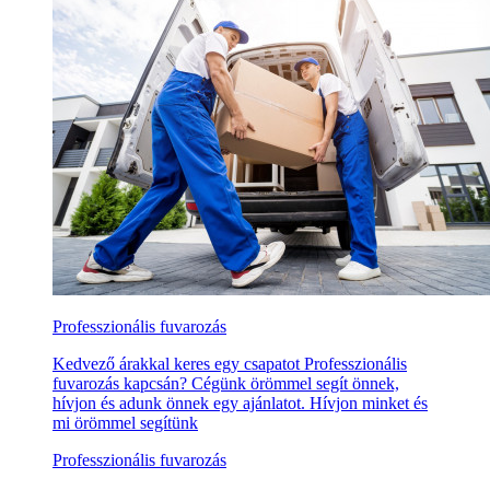
Professzionális fuvarozás
Kedvező árakkal keres egy csapatot Professzionális
fuvarozás kapcsán? Cégünk örömmel segít önnek,
hívjon és adunk önnek egy ajánlatot. Hívjon minket és
mi örömmel segítünk
Professzionális fuvarozás