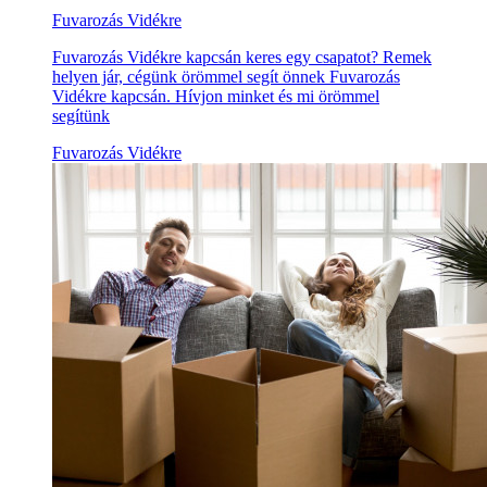
Fuvarozás Vidékre
Fuvarozás Vidékre kapcsán keres egy csapatot? Remek
helyen jár, cégünk örömmel segít önnek Fuvarozás
Vidékre kapcsán. Hívjon minket és mi örömmel
segítünk
Fuvarozás Vidékre