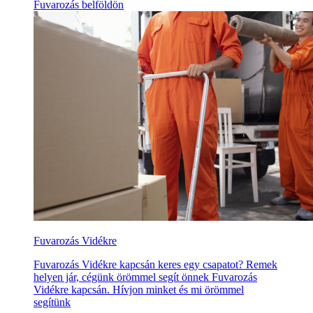
Fuvarozás belföldön
Fuvarozás Vidékre
Fuvarozás Vidékre kapcsán keres egy csapatot? Remek
helyen jár, cégünk örömmel segít önnek Fuvarozás
Vidékre kapcsán. Hívjon minket és mi örömmel
segítünk