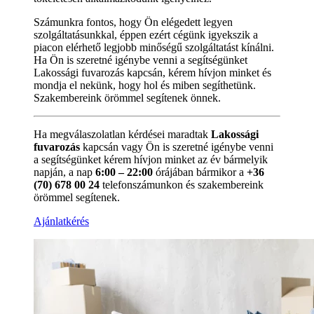
Számunkra fontos, hogy Ön elégedett legyen
szolgáltatásunkkal, éppen ezért cégünk igyekszik a
piacon elérhető legjobb minőségű szolgáltatást kínálni.
Ha Ön is szeretné igénybe venni a segítségünket
Lakossági fuvarozás kapcsán, kérem hívjon minket és
mondja el nekünk, hogy hol és miben segíthetünk.
Szakembereink örömmel segítenek önnek.
Ha megválaszolatlan kérdései maradtak
Lakossági
fuvarozás
kapcsán vagy Ön is szeretné igénybe venni
a segítségünket kérem hívjon minket az év bármelyik
napján, a nap
6:00 – 22:00
órájában bármikor a
+36
(70) 678 00 24
telefonszámunkon és szakembereink
örömmel segítenek.
Ajánlatkérés