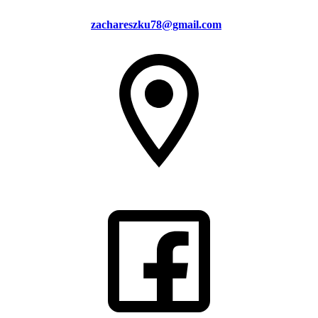
zachareszku78@gmail.com