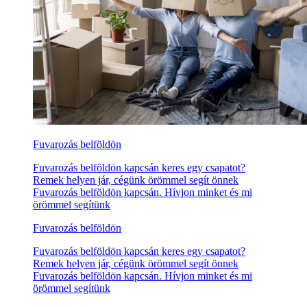
Fuvarozás belföldön
Fuvarozás belföldön kapcsán keres egy csapatot?
Remek helyen jár, cégünk örömmel segít önnek
Fuvarozás belföldön kapcsán. Hívjon minket és mi
örömmel segítünk
Fuvarozás belföldön
Fuvarozás belföldön kapcsán keres egy csapatot?
Remek helyen jár, cégünk örömmel segít önnek
Fuvarozás belföldön kapcsán. Hívjon minket és mi
örömmel segítünk