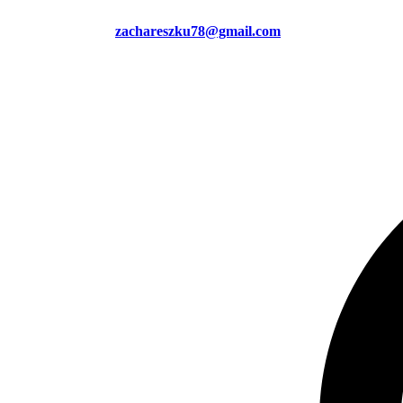
zachareszku78@gmail.com