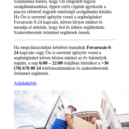
Számunkra fontos, hogy Ön elégedett legyen
szolgáltatásunkkal, éppen ezért cégünk igyekszik a
piacon elérhető legjobb minőségű szolgáltatást kínálni.
Ha Ön is szeretné igénybe venni a segítségünket
Fuvarozás 0-24 kapcsán, kérem hívjon minket és
mondja el nekünk, hogy hol és miben segíthetünk.
Szakembereink örömmel segítenek önnek.
Ha megválaszolatlan kérdései maradtak
Fuvarozás 0-
24
kapcsán vagy Ön is szeretné igénybe venni a
segítségünket kérem hívjon minket az év bármelyik
napján, a nap
6:00 – 22:00
órájában bármikor a
+36
(70) 678 00 24
telefonszámunkon és szakembereink
örömmel segítenek.
Ajánlatkérés