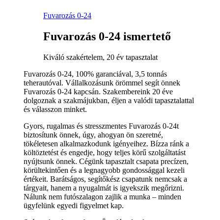
Fuvarozás 0-24
Fuvarozás 0-24 ismertető
Kiváló szakértelem, 20 év tapasztalat
Fuvarozás 0-24, 100% garanciával, 3,5 tonnás
teherautóval. Vállalkozásunk örömmel segít önnek
Fuvarozás 0-24 kapcsán. Szakembereink 20 éve
dolgoznak a szakmájukban, éljen a valódi tapasztalattal
és válasszon minket.
Gyors, rugalmas és stresszmentes Fuvarozás 0-24t
biztosítunk önnek, úgy, ahogyan ön szeretné,
tökéletesen alkalmazkodunk igényeihez. Bízza ránk a
költöztetést és engedje, hogy teljes körű szolgáltatást
nyújtsunk önnek. Cégünk tapasztalt csapata precízen,
körültekintően és a legnagyobb gondossággal kezeli
értékeit. Barátságos, segítőkész csapatunk nemcsak a
tárgyait, hanem a nyugalmát is igyekszik megőrizni.
Nálunk nem futószalagon zajlik a munka – minden
ügyfelünk egyedi figyelmet kap.