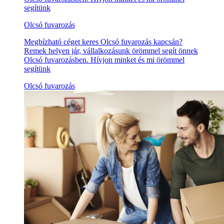
segítünk
Olcsó fuvarozás
Megbízható céget keres Olcsó fuvarozás kapcsán?
Remek helyen jár, vállalkozásunk örömmel segít önnek
Olcsó fuvarozásben. Hívjon minket és mi örömmel
segítünk
Olcsó fuvarozás