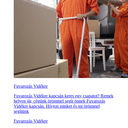
Fuvarozás Vidékre
Fuvarozás Vidékre kapcsán keres egy csapatot? Remek
helyen jár, cégünk örömmel segít önnek Fuvarozás
Vidékre kapcsán. Hívjon minket és mi örömmel
segítünk
Fuvarozás Vidékre