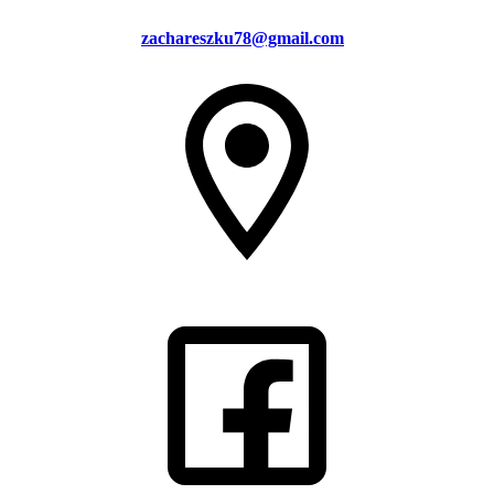
zachareszku78@gmail.com