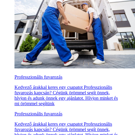
Professzionális fuvarozás
Kedvező árakkal keres egy csapatot Professzionális
fuvarozás kapcsán? Cégünk örömmel segít önnek,
hívjon és adunk önnek egy ajánlatot. Hívjon minket és
mi örömmel segítünk
Professzionális fuvarozás
Kedvező árakkal keres egy csapatot Professzionális
fuvarozás kapcsán? Cégünk örömmel segít önnek,
hívjon és adunk önnek egy ajánlatot. Hívjon minket és