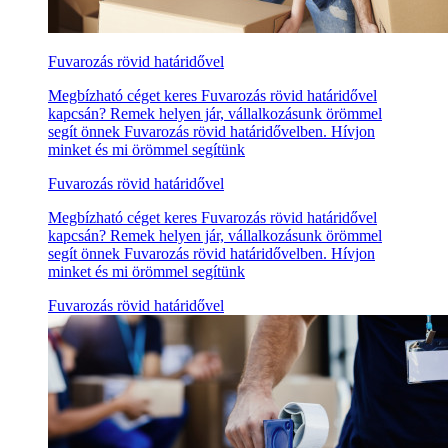
Fuvarozás rövid határidővel
Megbízható céget keres Fuvarozás rövid határidővel
kapcsán? Remek helyen jár, vállalkozásunk örömmel
segít önnek Fuvarozás rövid határidővelben. Hívjon
minket és mi örömmel segítünk
Fuvarozás rövid határidővel
Megbízható céget keres Fuvarozás rövid határidővel
kapcsán? Remek helyen jár, vállalkozásunk örömmel
segít önnek Fuvarozás rövid határidővelben. Hívjon
minket és mi örömmel segítünk
Fuvarozás rövid határidővel