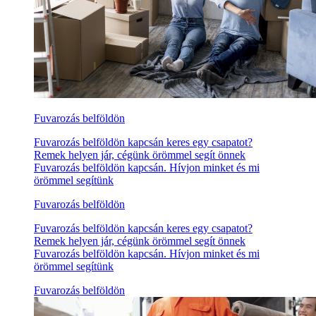
Fuvarozás belföldön
Fuvarozás belföldön kapcsán keres egy csapatot?
Remek helyen jár, cégünk örömmel segít önnek
Fuvarozás belföldön kapcsán. Hívjon minket és mi
örömmel segítünk
Fuvarozás belföldön
Fuvarozás belföldön kapcsán keres egy csapatot?
Remek helyen jár, cégünk örömmel segít önnek
Fuvarozás belföldön kapcsán. Hívjon minket és mi
örömmel segítünk
Fuvarozás belföldön