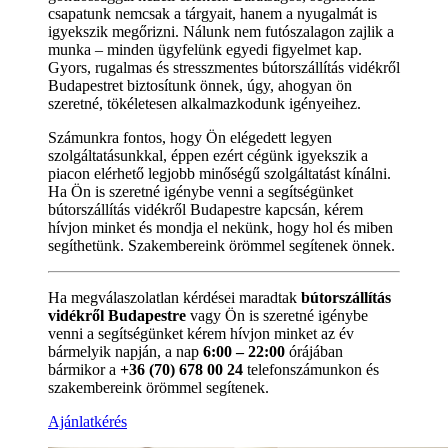
csapatunk nemcsak a tárgyait, hanem a nyugalmát is
igyekszik megőrizni. Nálunk nem futószalagon zajlik a
munka – minden ügyfelünk egyedi figyelmet kap.
Gyors, rugalmas és stresszmentes bútorszállítás vidékről
Budapestret biztosítunk önnek, úgy, ahogyan ön
szeretné, tökéletesen alkalmazkodunk igényeihez.
Számunkra fontos, hogy Ön elégedett legyen
szolgáltatásunkkal, éppen ezért cégünk igyekszik a
piacon elérhető legjobb minőségű szolgáltatást kínálni.
Ha Ön is szeretné igénybe venni a segítségünket
bútorszállítás vidékről Budapestre kapcsán, kérem
hívjon minket és mondja el nekünk, hogy hol és miben
segíthetünk. Szakembereink örömmel segítenek önnek.
Ha megválaszolatlan kérdései maradtak
bútorszállítás
vidékről Budapestre
vagy Ön is szeretné igénybe
venni a segítségünket kérem hívjon minket az év
bármelyik napján, a nap
6:00 – 22:00
órájában
bármikor a
+36 (70) 678 00 24
telefonszámunkon és
szakembereink örömmel segítenek.
Ajánlatkérés