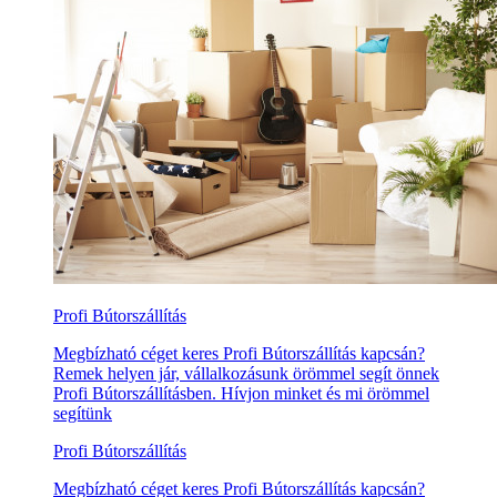
Profi Bútorszállítás
Megbízható céget keres Profi Bútorszállítás kapcsán?
Remek helyen jár, vállalkozásunk örömmel segít önnek
Profi Bútorszállításben. Hívjon minket és mi örömmel
segítünk
Profi Bútorszállítás
Megbízható céget keres Profi Bútorszállítás kapcsán?