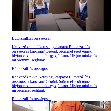
Bútorszállítás országosan
Kedvező árakkal keres egy csapatot Bútorszállítás
országosan kapcsán? Cégünk örömmel segít önnek,
hívjon és adunk önnek egy ajánlatot. Hívjon minket és
mi örömmel segítünk
Bútorszállítás országosan
Kedvező árakkal keres egy csapatot Bútorszállítás
országosan kapcsán? Cégünk örömmel segít önnek,
hívjon és adunk önnek egy ajánlatot. Hívjon minket és
mi örömmel segítünk
Bútorszállítás országosan