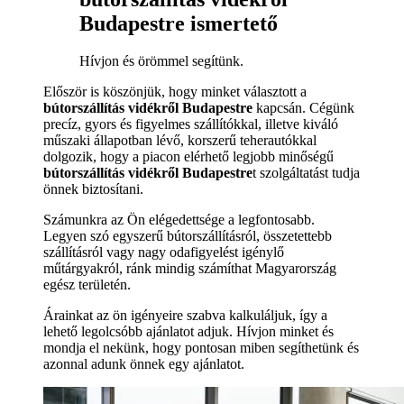
Budapestre ismertető
Hívjon és örömmel segítünk.
Először is köszönjük, hogy minket választott a
bútorszállítás vidékről Budapestre
kapcsán. Cégünk
precíz, gyors és figyelmes szállítókkal, illetve kiváló
műszaki állapotban lévő, korszerű teherautókkal
dolgozik, hogy a piacon elérhető legjobb minőségű
bútorszállítás vidékről Budapestre
t szolgáltatást tudja
önnek biztosítani.
Számunkra az Ön elégedettsége a legfontosabb.
Legyen szó egyszerű bútorszállításról, összetettebb
szállításról vagy nagy odafigyelést igénylő
műtárgyakról, ránk mindig számíthat Magyarország
egész területén.
Árainkat az ön igényeire szabva kalkuláljuk, így a
lehető legolcsóbb ajánlatot adjuk. Hívjon minket és
mondja el nekünk, hogy pontosan miben segíthetünk és
azonnal adunk önnek egy ajánlatot.