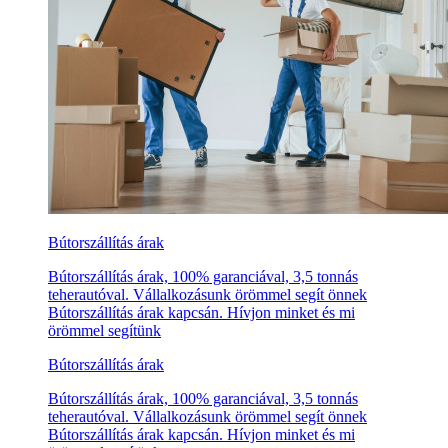
Bútorszállítás árak
Bútorszállítás árak, 100% garanciával, 3,5 tonnás
teherautóval. Vállalkozásunk örömmel segít önnek
Bútorszállítás árak kapcsán. Hívjon minket és mi
örömmel segítünk
Bútorszállítás árak
Bútorszállítás árak, 100% garanciával, 3,5 tonnás
teherautóval. Vállalkozásunk örömmel segít önnek
Bútorszállítás árak kapcsán. Hívjon minket és mi