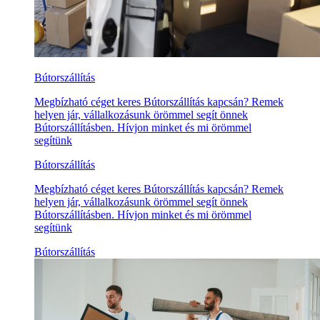
Bútorszállítás
Megbízható céget keres Bútorszállítás kapcsán? Remek
helyen jár, vállalkozásunk örömmel segít önnek
Bútorszállításben. Hívjon minket és mi örömmel
segítünk
Bútorszállítás
Megbízható céget keres Bútorszállítás kapcsán? Remek
helyen jár, vállalkozásunk örömmel segít önnek
Bútorszállításben. Hívjon minket és mi örömmel
segítünk
Bútorszállítás