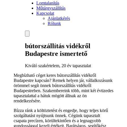
Lomtalanítás
Műtárgyszállítás
Kapcsolat
Ajánlatkérés
Rólunk
bútorszállítás vidékről
Budapestre ismertető
Kiváló szakértelem, 20 év tapasztalat
Megbízható céget keres bútorszállítás vidékről
Budapestre kapcsán? Remek helyen jár, vállalkozásunk
örömmel segít önnek bútorszállítás vidékről
Budapestreben. Szakembereink több, mint két évtizedes
tapasztalattal a hátuk mögött állnak az ön
rendelkezésére.
Bízza ránk a költöztetést és engedje, hogy teljes körű
szolgáltatást nyújtsunk önnek. Cégünk tapasztalt
csapata precízen, körültekintően és a legnagyobb
gondossággal kezeli értékeit. Barátságos, segítőkész