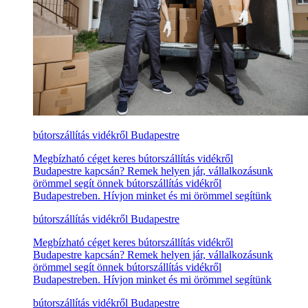
bútorszállítás vidékről Budapestre
Megbízható céget keres bútorszállítás vidékről
Budapestre kapcsán? Remek helyen jár, vállalkozásunk
örömmel segít önnek bútorszállítás vidékről
Budapestreben. Hívjon minket és mi örömmel segítünk
bútorszállítás vidékről Budapestre
Megbízható céget keres bútorszállítás vidékről
Budapestre kapcsán? Remek helyen jár, vállalkozásunk
örömmel segít önnek bútorszállítás vidékről
Budapestreben. Hívjon minket és mi örömmel segítünk
bútorszállítás vidékről Budapestre