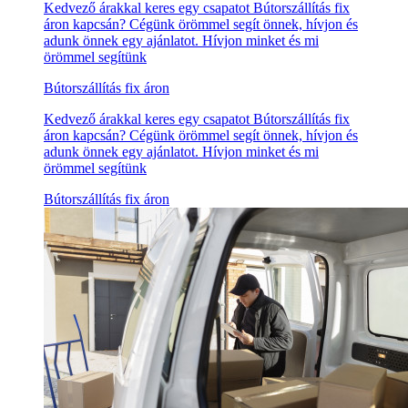
Kedvező árakkal keres egy csapatot Bútorszállítás fix
áron kapcsán? Cégünk örömmel segít önnek, hívjon és
adunk önnek egy ajánlatot. Hívjon minket és mi
örömmel segítünk
Bútorszállítás fix áron
Kedvező árakkal keres egy csapatot Bútorszállítás fix
áron kapcsán? Cégünk örömmel segít önnek, hívjon és
adunk önnek egy ajánlatot. Hívjon minket és mi
örömmel segítünk
Bútorszállítás fix áron