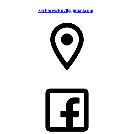
zachareszku78@gmail.com