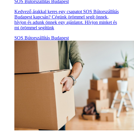
SOS Bútorszállítás Budapest
Kedvező árakkal keres egy csapatot SOS Bútorszállítás
Budapest kapcsán? Cégünk örömmel segít önnek,
hívjon és adunk önnek egy ajánlatot. Hívjon minket és
mi örömmel segítünk
SOS Bútorszállítás Budapest