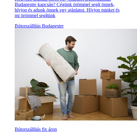
Budapestre kapcsán? Cégünk örömmel segít önnek,
hívjon és adunk önnek egy ajánlatot. Hívjon minket és
mi örömmel segítünk
Bútorszállítás Budapestre
Bútorszállítás fix áron