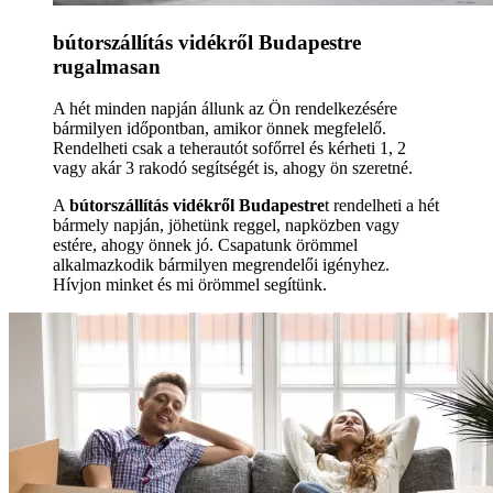
bútorszállítás vidékről Budapestre
rugalmasan
A hét minden napján állunk az Ön rendelkezésére
bármilyen időpontban, amikor önnek megfelelő.
Rendelheti csak a teherautót sofőrrel és kérheti 1, 2
vagy akár 3 rakodó segítségét is, ahogy ön szeretné.
A
bútorszállítás vidékről Budapestre
t rendelheti a hét
bármely napján, jöhetünk reggel, napközben vagy
estére, ahogy önnek jó. Csapatunk örömmel
alkalmazkodik bármilyen megrendelői igényhez.
Hívjon minket és mi örömmel segítünk.