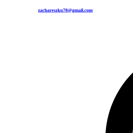
zachareszku78@gmail.com