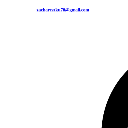
zachareszku78@gmail.com