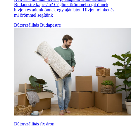
Budapestre kapcsán? Cégünk örömmel segít önnek,
hívjon és adunk önnek egy ajánlatot. Hívjon minket és
mi örömmel segítünk
Bútorszállítás Budapestre
Bútorszállítás fix áron