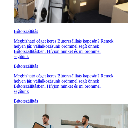
Bútorszállítás
Megbízható céget keres Bútorszállítás kapcsán? Remek
helyen jár, vállalkozásunk örömmel segít önnek
Bútorszállításben. Hívjon minket és mi örömmel
segítünk
Bútorszállítás
Megbízható céget keres Bútorszállítás kapcsán? Remek
helyen jár, vállalkozásunk örömmel segít önnek
Bútorszállításben. Hívjon minket és mi örömmel
segítünk
Bútorszállítás