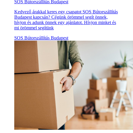
SOS Bútorszállítás Budapest
Kedvező árakkal keres egy csapatot SOS Bútorszállítás
Budapest kapcsán? Cégünk örömmel segít önnek,
hívjon és adunk önnek egy ajánlatot. Hívjon minket és
mi örömmel segítünk
SOS Bútorszállítás Budapest