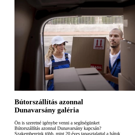
Bútorszállítás azonnal
Dunavarsány galéria
Ön is szeretné igénybe venni a segítségünket
Bútorszállítás azonnal Dunavarsány kapcsán?
Szakembereink több, mint 20 éves tapasztalattal a hátuk