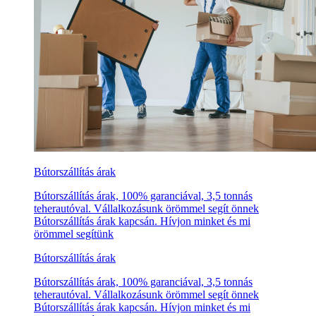
Bútorszállítás árak
Bútorszállítás árak, 100% garanciával, 3,5 tonnás
teherautóval. Vállalkozásunk örömmel segít önnek
Bútorszállítás árak kapcsán. Hívjon minket és mi
örömmel segítünk
Bútorszállítás árak
Bútorszállítás árak, 100% garanciával, 3,5 tonnás
teherautóval. Vállalkozásunk örömmel segít önnek
Bútorszállítás árak kapcsán. Hívjon minket és mi