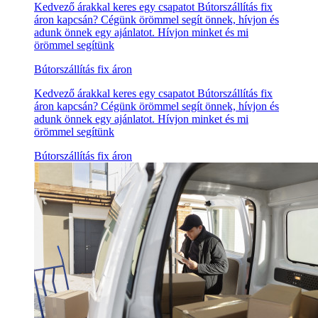
Kedvező árakkal keres egy csapatot Bútorszállítás fix
áron kapcsán? Cégünk örömmel segít önnek, hívjon és
adunk önnek egy ajánlatot. Hívjon minket és mi
örömmel segítünk
Bútorszállítás fix áron
Kedvező árakkal keres egy csapatot Bútorszállítás fix
áron kapcsán? Cégünk örömmel segít önnek, hívjon és
adunk önnek egy ajánlatot. Hívjon minket és mi
örömmel segítünk
Bútorszállítás fix áron