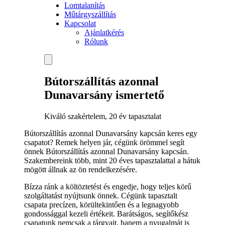
Lomtalanítás
Műtárgyszállítás
Kapcsolat
Ajánlatkérés
Rólunk
Bútorszállítás azonnal
Dunavarsány ismertető
Kiváló szakértelem, 20 év tapasztalat
Bútorszállítás azonnal Dunavarsány kapcsán keres egy
csapatot? Remek helyen jár, cégünk örömmel segít
önnek Bútorszállítás azonnal Dunavarsány kapcsán.
Szakembereink több, mint 20 éves tapasztalattal a hátuk
mögött állnak az ön rendelkezésére.
Bízza ránk a költöztetést és engedje, hogy teljes körű
szolgáltatást nyújtsunk önnek. Cégünk tapasztalt
csapata precízen, körültekintően és a legnagyobb
gondossággal kezeli értékeit. Barátságos, segítőkész
csapatunk nemcsak a tárgyait, hanem a nyugalmát is