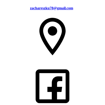
zachareszku78@gmail.com