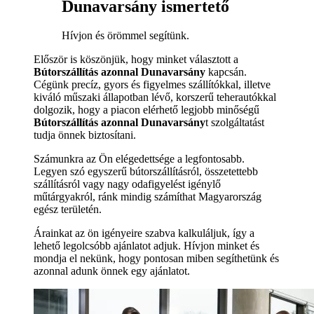
Dunavarsány ismertető
Hívjon és örömmel segítünk.
Először is köszönjük, hogy minket választott a
Bútorszállítás azonnal Dunavarsány
kapcsán.
Cégünk precíz, gyors és figyelmes szállítókkal, illetve
kiváló műszaki állapotban lévő, korszerű teherautókkal
dolgozik, hogy a piacon elérhető legjobb minőségű
Bútorszállítás azonnal Dunavarsány
t szolgáltatást
tudja önnek biztosítani.
Számunkra az Ön elégedettsége a legfontosabb.
Legyen szó egyszerű bútorszállításról, összetettebb
szállításról vagy nagy odafigyelést igénylő
műtárgyakról, ránk mindig számíthat Magyarország
egész területén.
Árainkat az ön igényeire szabva kalkuláljuk, így a
lehető legolcsóbb ajánlatot adjuk. Hívjon minket és
mondja el nekünk, hogy pontosan miben segíthetünk és
azonnal adunk önnek egy ajánlatot.