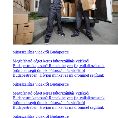
bútorszállítás vidékről Budapestre
Megbízható céget keres bútorszállítás vidékről
Budapestre kapcsán? Remek helyen jár, vállalkozásunk
örömmel segít önnek bútorszállítás vidékről
Budapestreben. Hívjon minket és mi örömmel segítünk
bútorszállítás vidékről Budapestre
Megbízható céget keres bútorszállítás vidékről
Budapestre kapcsán? Remek helyen jár, vállalkozásunk
örömmel segít önnek bútorszállítás vidékről
Budapestreben. Hívjon minket és mi örömmel segítünk
bútorszállítás vidékről Budapestre