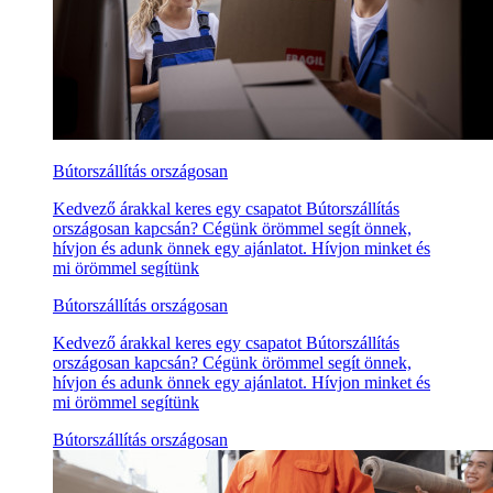
Bútorszállítás országosan
Kedvező árakkal keres egy csapatot Bútorszállítás
országosan kapcsán? Cégünk örömmel segít önnek,
hívjon és adunk önnek egy ajánlatot. Hívjon minket és
mi örömmel segítünk
Bútorszállítás országosan
Kedvező árakkal keres egy csapatot Bútorszállítás
országosan kapcsán? Cégünk örömmel segít önnek,
hívjon és adunk önnek egy ajánlatot. Hívjon minket és
mi örömmel segítünk
Bútorszállítás országosan