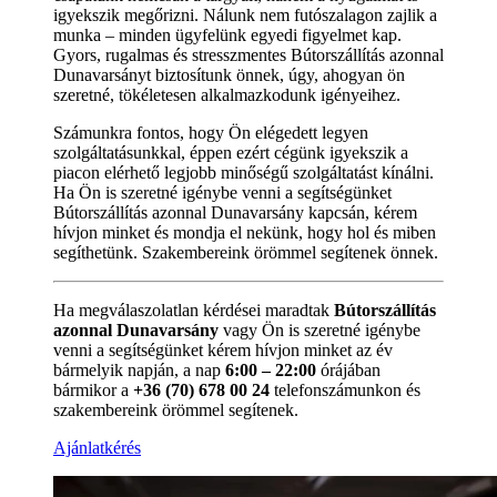
igyekszik megőrizni. Nálunk nem futószalagon zajlik a
munka – minden ügyfelünk egyedi figyelmet kap.
Gyors, rugalmas és stresszmentes Bútorszállítás azonnal
Dunavarsányt biztosítunk önnek, úgy, ahogyan ön
szeretné, tökéletesen alkalmazkodunk igényeihez.
Számunkra fontos, hogy Ön elégedett legyen
szolgáltatásunkkal, éppen ezért cégünk igyekszik a
piacon elérhető legjobb minőségű szolgáltatást kínálni.
Ha Ön is szeretné igénybe venni a segítségünket
Bútorszállítás azonnal Dunavarsány kapcsán, kérem
hívjon minket és mondja el nekünk, hogy hol és miben
segíthetünk. Szakembereink örömmel segítenek önnek.
Ha megválaszolatlan kérdései maradtak
Bútorszállítás
azonnal Dunavarsány
vagy Ön is szeretné igénybe
venni a segítségünket kérem hívjon minket az év
bármelyik napján, a nap
6:00 – 22:00
órájában
bármikor a
+36 (70) 678 00 24
telefonszámunkon és
szakembereink örömmel segítenek.
Ajánlatkérés