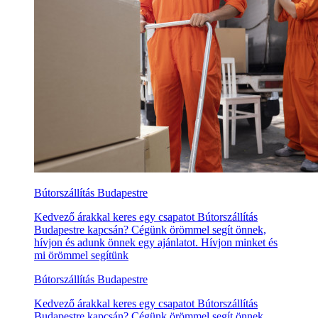
Bútorszállítás Budapestre
Kedvező árakkal keres egy csapatot Bútorszállítás
Budapestre kapcsán? Cégünk örömmel segít önnek,
hívjon és adunk önnek egy ajánlatot. Hívjon minket és
mi örömmel segítünk
Bútorszállítás Budapestre
Kedvező árakkal keres egy csapatot Bútorszállítás
Budapestre kapcsán? Cégünk örömmel segít önnek,