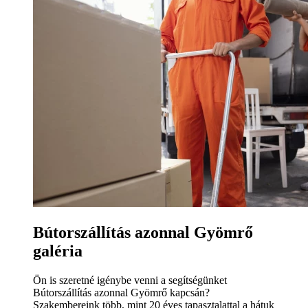
Bútorszállítás azonnal Gyömrő
galéria
Ön is szeretné igénybe venni a segítségünket
Bútorszállítás azonnal Gyömrő kapcsán?
Szakembereink több, mint 20 éves tapasztalattal a hátuk