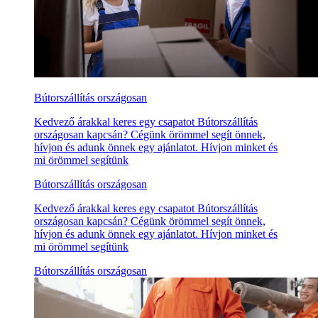
Bútorszállítás országosan
Kedvező árakkal keres egy csapatot Bútorszállítás
országosan kapcsán? Cégünk örömmel segít önnek,
hívjon és adunk önnek egy ajánlatot. Hívjon minket és
mi örömmel segítünk
Bútorszállítás országosan
Kedvező árakkal keres egy csapatot Bútorszállítás
országosan kapcsán? Cégünk örömmel segít önnek,
hívjon és adunk önnek egy ajánlatot. Hívjon minket és
mi örömmel segítünk
Bútorszállítás országosan