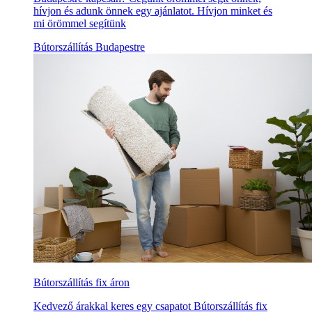
hívjon és adunk önnek egy ajánlatot. Hívjon minket és
mi örömmel segítünk
Bútorszállítás Budapestre
Bútorszállítás fix áron
Kedvező árakkal keres egy csapatot Bútorszállítás fix