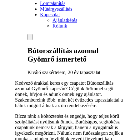
Lomtalanítás
Műtárgyszállítás
Kapcsolat
Ajánlatkérés
Rólunk
Bútorszállítás azonnal
Gyömrő ismertető
Kiváló szakértelem, 20 év tapasztalat
Kedvező árakkal keres egy csapatot Bútorszállítás
azonnal Gyömrő kapcsán? Cégünk örömmel segít
önnek, hívjon és adunk önnek egy ajánlatot.
Szakembereink több, mint két évtizedes tapasztalattal a
hátuk mögött állnak az ön rendelkezésére.
Bízza ránk a költöztetést és engedje, hogy teljes körű
szolgáltatást nyújtsunk önnek. Barátságos, segítőkész
csapatunk nemcsak a tárgyait, hanem a nyugalmát is
igyekszik megőrizni. Nálunk nem futószalagon zajlik a
munka – minden ügyfelünk egyedi figyelmet kap.