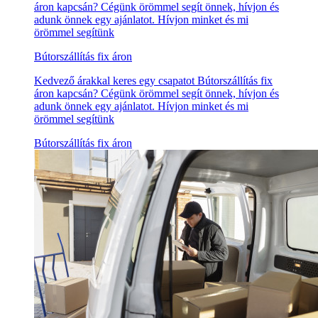
áron kapcsán? Cégünk örömmel segít önnek, hívjon és
adunk önnek egy ajánlatot. Hívjon minket és mi
örömmel segítünk
Bútorszállítás fix áron
Kedvező árakkal keres egy csapatot Bútorszállítás fix
áron kapcsán? Cégünk örömmel segít önnek, hívjon és
adunk önnek egy ajánlatot. Hívjon minket és mi
örömmel segítünk
Bútorszállítás fix áron