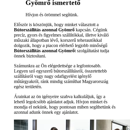
Gyömrő ismertető
Hívjon és örömmel segítünk.
Először is köszönjük, hogy minket választott a
Bútorszállítás azonnal Gyömrő
kapcsán. Cégünk
precíz, gyors és figyelmes szállítókkal, illetve kiváló
műszaki állapotban lévő, korszerű teherautókkal
dolgozik, hogy a piacon elérhető legjobb minőségű
Bútorszállítás azonnal Gyömrő
t szolgáltatást tudja
önnek biztosítani.
Számunkra az Ön elégedettsége a legfontosabb.
Legyen szó egyszerű bútorszállításról, összetettebb
szállításról vagy nagy odafigyelést igénylő
műtárgyakról, ránk mindig számíthat Magyarország
egész területén.
Árainkat az ön igényeire szabva kalkuláljuk, így a
lehető legolcsóbb ajánlatot adjuk. Hívjon minket és
mondja el nekünk, hogy pontosan miben segíthetünk és
azonnal adunk önnek egy ajánlatot.