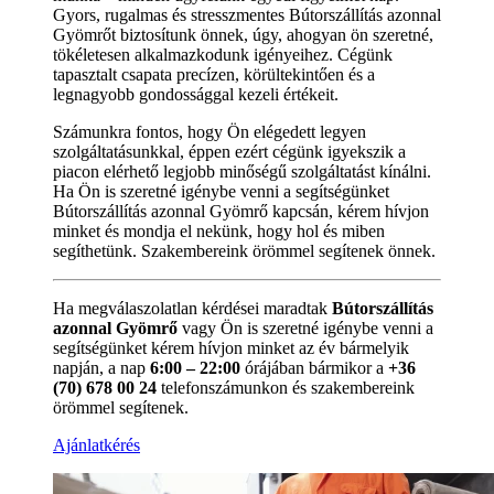
Gyors, rugalmas és stresszmentes Bútorszállítás azonnal
Gyömrőt biztosítunk önnek, úgy, ahogyan ön szeretné,
tökéletesen alkalmazkodunk igényeihez. Cégünk
tapasztalt csapata precízen, körültekintően és a
legnagyobb gondossággal kezeli értékeit.
Számunkra fontos, hogy Ön elégedett legyen
szolgáltatásunkkal, éppen ezért cégünk igyekszik a
piacon elérhető legjobb minőségű szolgáltatást kínálni.
Ha Ön is szeretné igénybe venni a segítségünket
Bútorszállítás azonnal Gyömrő kapcsán, kérem hívjon
minket és mondja el nekünk, hogy hol és miben
segíthetünk. Szakembereink örömmel segítenek önnek.
Ha megválaszolatlan kérdései maradtak
Bútorszállítás
azonnal Gyömrő
vagy Ön is szeretné igénybe venni a
segítségünket kérem hívjon minket az év bármelyik
napján, a nap
6:00 – 22:00
órájában bármikor a
+36
(70) 678 00 24
telefonszámunkon és szakembereink
örömmel segítenek.
Ajánlatkérés