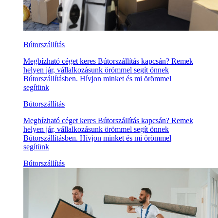
Bútorszállítás
Megbízható céget keres Bútorszállítás kapcsán? Remek
helyen jár, vállalkozásunk örömmel segít önnek
Bútorszállításben. Hívjon minket és mi örömmel
segítünk
Bútorszállítás
Megbízható céget keres Bútorszállítás kapcsán? Remek
helyen jár, vállalkozásunk örömmel segít önnek
Bútorszállításben. Hívjon minket és mi örömmel
segítünk
Bútorszállítás