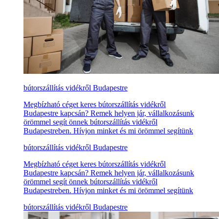
bútorszállítás vidékről Budapestre
Megbízható céget keres bútorszállítás vidékről
Budapestre kapcsán? Remek helyen jár, vállalkozásunk
örömmel segít önnek bútorszállítás vidékről
Budapestreben. Hívjon minket és mi örömmel segítünk
bútorszállítás vidékről Budapestre
Megbízható céget keres bútorszállítás vidékről
Budapestre kapcsán? Remek helyen jár, vállalkozásunk
örömmel segít önnek bútorszállítás vidékről
Budapestreben. Hívjon minket és mi örömmel segítünk
bútorszállítás vidékről Budapestre