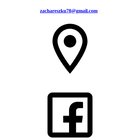
zachareszku78@gmail.com