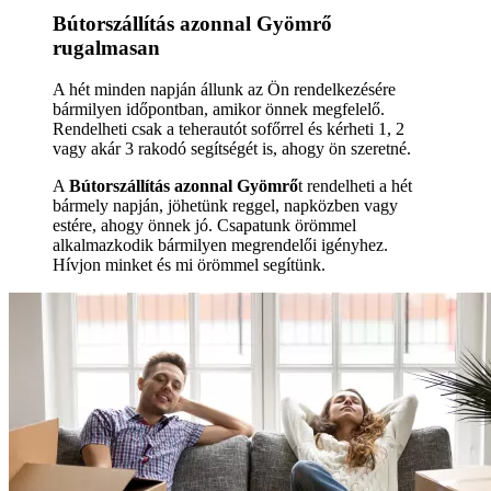
Bútorszállítás azonnal Gyömrő
rugalmasan
A hét minden napján állunk az Ön rendelkezésére
bármilyen időpontban, amikor önnek megfelelő.
Rendelheti csak a teherautót sofőrrel és kérheti 1, 2
vagy akár 3 rakodó segítségét is, ahogy ön szeretné.
A
Bútorszállítás azonnal Gyömrő
t rendelheti a hét
bármely napján, jöhetünk reggel, napközben vagy
estére, ahogy önnek jó. Csapatunk örömmel
alkalmazkodik bármilyen megrendelői igényhez.
Hívjon minket és mi örömmel segítünk.