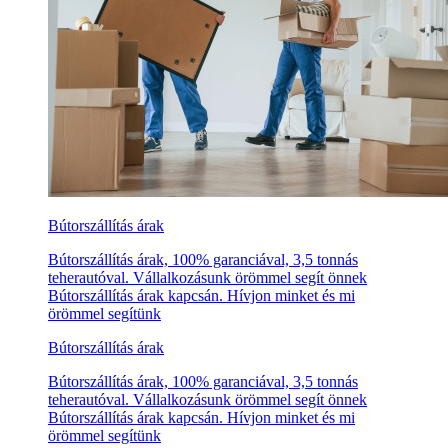
Bútorszállítás árak
Bútorszállítás árak, 100% garanciával, 3,5 tonnás
teherautóval. Vállalkozásunk örömmel segít önnek
Bútorszállítás árak kapcsán. Hívjon minket és mi
örömmel segítünk
Bútorszállítás árak
Bútorszállítás árak, 100% garanciával, 3,5 tonnás
teherautóval. Vállalkozásunk örömmel segít önnek
Bútorszállítás árak kapcsán. Hívjon minket és mi
örömmel segítünk