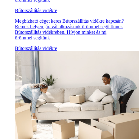
Bútorszállítás vidékre
Megbízható céget keres Bútorszállítás vidékre kapcsán?
Remek helyen jár, vállalkozásunk örömmel segít önnek
Bútorszállítás vidékreben. Hívjon minket és mi
örömmel segítünk
Bútorszállítás vidékre