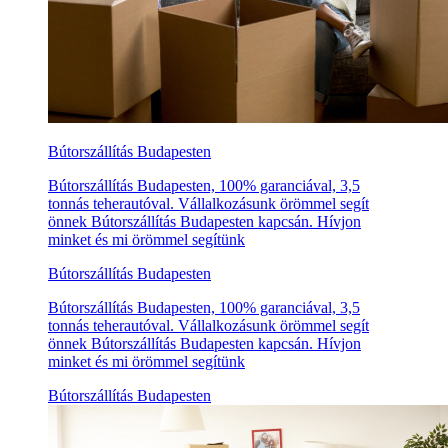
Bútorszállítás Budapesten
Bútorszállítás Budapesten, 100% garanciával, 3,5
tonnás teherautóval. Vállalkozásunk örömmel segít
önnek Bútorszállítás Budapesten kapcsán. Hívjon
minket és mi örömmel segítünk
Bútorszállítás Budapesten
Bútorszállítás Budapesten, 100% garanciával, 3,5
tonnás teherautóval. Vállalkozásunk örömmel segít
önnek Bútorszállítás Budapesten kapcsán. Hívjon
minket és mi örömmel segítünk
Bútorszállítás Budapesten