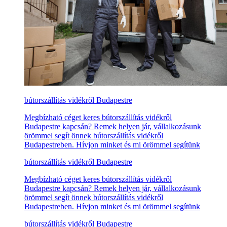
bútorszállítás vidékről Budapestre
Megbízható céget keres bútorszállítás vidékről
Budapestre kapcsán? Remek helyen jár, vállalkozásunk
örömmel segít önnek bútorszállítás vidékről
Budapestreben. Hívjon minket és mi örömmel segítünk
bútorszállítás vidékről Budapestre
Megbízható céget keres bútorszállítás vidékről
Budapestre kapcsán? Remek helyen jár, vállalkozásunk
örömmel segít önnek bútorszállítás vidékről
Budapestreben. Hívjon minket és mi örömmel segítünk
bútorszállítás vidékről Budapestre