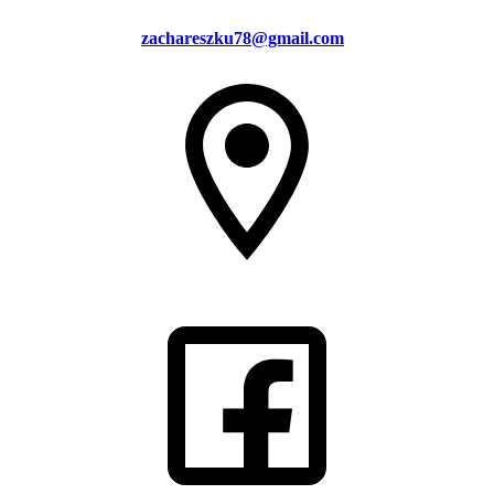
zachareszku78@gmail.com