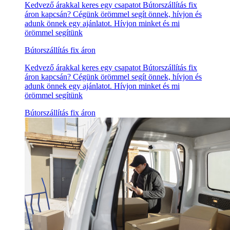
Kedvező árakkal keres egy csapatot Bútorszállítás fix
áron kapcsán? Cégünk örömmel segít önnek, hívjon és
adunk önnek egy ajánlatot. Hívjon minket és mi
örömmel segítünk
Bútorszállítás fix áron
Kedvező árakkal keres egy csapatot Bútorszállítás fix
áron kapcsán? Cégünk örömmel segít önnek, hívjon és
adunk önnek egy ajánlatot. Hívjon minket és mi
örömmel segítünk
Bútorszállítás fix áron