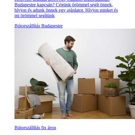
Budapestre kapcsán? Cégünk örömmel segít önnek,
hívjon és adunk önnek egy ajánlatot. Hívjon minket és
mi örömmel segítünk
Bútorszállítás Budapestre
Bútorszállítás fix áron