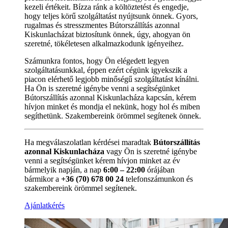
kezeli értékeit. Bízza ránk a költöztetést és engedje,
hogy teljes körű szolgáltatást nyújtsunk önnek. Gyors,
rugalmas és stresszmentes Bútorszállítás azonnal
Kiskunlacházat biztosítunk önnek, úgy, ahogyan ön
szeretné, tökéletesen alkalmazkodunk igényeihez.
Számunkra fontos, hogy Ön elégedett legyen
szolgáltatásunkkal, éppen ezért cégünk igyekszik a
piacon elérhető legjobb minőségű szolgáltatást kínálni.
Ha Ön is szeretné igénybe venni a segítségünket
Bútorszállítás azonnal Kiskunlacháza kapcsán, kérem
hívjon minket és mondja el nekünk, hogy hol és miben
segíthetünk. Szakembereink örömmel segítenek önnek.
Ha megválaszolatlan kérdései maradtak
Bútorszállítás
azonnal Kiskunlacháza
vagy Ön is szeretné igénybe
venni a segítségünket kérem hívjon minket az év
bármelyik napján, a nap
6:00 – 22:00
órájában
bármikor a
+36 (70) 678 00 24
telefonszámunkon és
szakembereink örömmel segítenek.
Ajánlatkérés