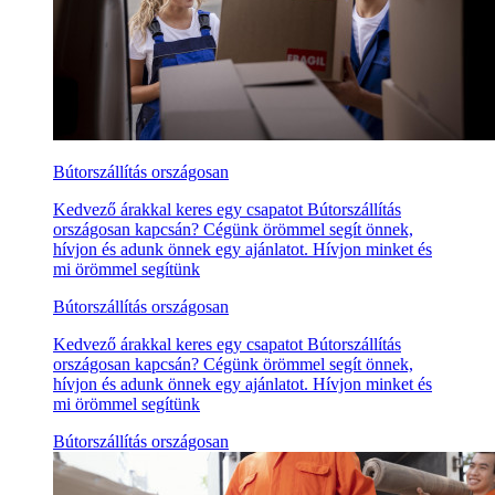
Bútorszállítás országosan
Kedvező árakkal keres egy csapatot Bútorszállítás
országosan kapcsán? Cégünk örömmel segít önnek,
hívjon és adunk önnek egy ajánlatot. Hívjon minket és
mi örömmel segítünk
Bútorszállítás országosan
Kedvező árakkal keres egy csapatot Bútorszállítás
országosan kapcsán? Cégünk örömmel segít önnek,
hívjon és adunk önnek egy ajánlatot. Hívjon minket és
mi örömmel segítünk
Bútorszállítás országosan