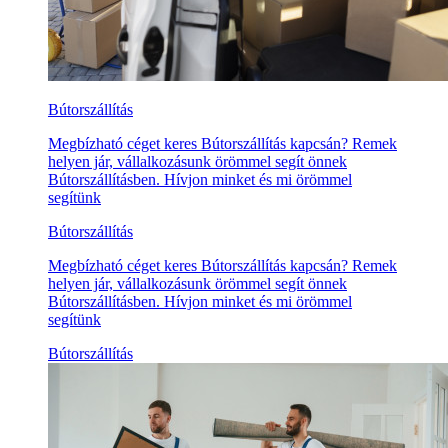
Bútorszállítás
Megbízható céget keres Bútorszállítás kapcsán? Remek
helyen jár, vállalkozásunk örömmel segít önnek
Bútorszállításben. Hívjon minket és mi örömmel
segítünk
Bútorszállítás
Megbízható céget keres Bútorszállítás kapcsán? Remek
helyen jár, vállalkozásunk örömmel segít önnek
Bútorszállításben. Hívjon minket és mi örömmel
segítünk
Bútorszállítás