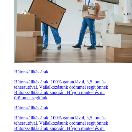
Bútorszállítás árak
Bútorszállítás árak, 100% garanciával, 3,5 tonnás
teherautóval. Vállalkozásunk örömmel segít önnek
Bútorszállítás árak kapcsán. Hívjon minket és mi
örömmel segítünk
Bútorszállítás árak
Bútorszállítás árak, 100% garanciával, 3,5 tonnás
teherautóval. Vállalkozásunk örömmel segít önnek
Bútorszállítás árak kapcsán. Hívjon minket és mi