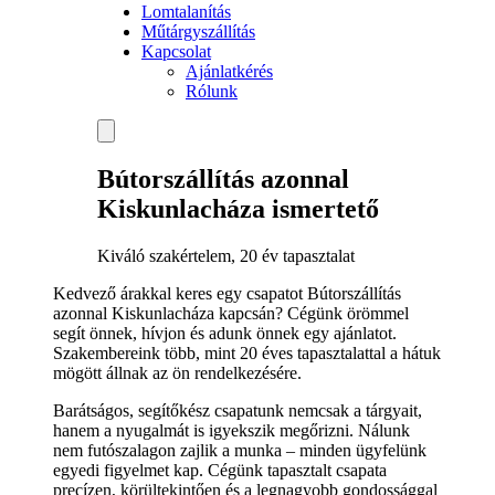
Lomtalanítás
Műtárgyszállítás
Kapcsolat
Ajánlatkérés
Rólunk
Bútorszállítás azonnal
Kiskunlacháza ismertető
Kiváló szakértelem, 20 év tapasztalat
Kedvező árakkal keres egy csapatot Bútorszállítás
azonnal Kiskunlacháza kapcsán? Cégünk örömmel
segít önnek, hívjon és adunk önnek egy ajánlatot.
Szakembereink több, mint 20 éves tapasztalattal a hátuk
mögött állnak az ön rendelkezésére.
Barátságos, segítőkész csapatunk nemcsak a tárgyait,
hanem a nyugalmát is igyekszik megőrizni. Nálunk
nem futószalagon zajlik a munka – minden ügyfelünk
egyedi figyelmet kap. Cégünk tapasztalt csapata
precízen, körültekintően és a legnagyobb gondossággal