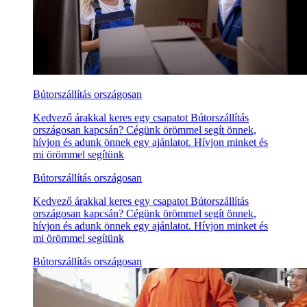
Bútorszállítás országosan
Kedvező árakkal keres egy csapatot Bútorszállítás
országosan kapcsán? Cégünk örömmel segít önnek,
hívjon és adunk önnek egy ajánlatot. Hívjon minket és
mi örömmel segítünk
Bútorszállítás országosan
Kedvező árakkal keres egy csapatot Bútorszállítás
országosan kapcsán? Cégünk örömmel segít önnek,
hívjon és adunk önnek egy ajánlatot. Hívjon minket és
mi örömmel segítünk
Bútorszállítás országosan