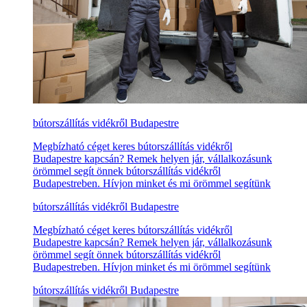
bútorszállítás vidékről Budapestre
Megbízható céget keres bútorszállítás vidékről
Budapestre kapcsán? Remek helyen jár, vállalkozásunk
örömmel segít önnek bútorszállítás vidékről
Budapestreben. Hívjon minket és mi örömmel segítünk
bútorszállítás vidékről Budapestre
Megbízható céget keres bútorszállítás vidékről
Budapestre kapcsán? Remek helyen jár, vállalkozásunk
örömmel segít önnek bútorszállítás vidékről
Budapestreben. Hívjon minket és mi örömmel segítünk
bútorszállítás vidékről Budapestre