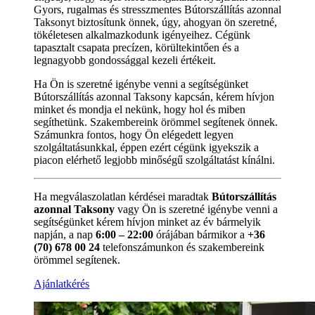
Gyors, rugalmas és stresszmentes Bútorszállítás azonnal
Taksonyt biztosítunk önnek, úgy, ahogyan ön szeretné,
tökéletesen alkalmazkodunk igényeihez. Cégünk
tapasztalt csapata precízen, körültekintően és a
legnagyobb gondossággal kezeli értékeit.
Ha Ön is szeretné igénybe venni a segítségünket
Bútorszállítás azonnal Taksony kapcsán, kérem hívjon
minket és mondja el nekünk, hogy hol és miben
segíthetünk. Szakembereink örömmel segítenek önnek.
Számunkra fontos, hogy Ön elégedett legyen
szolgáltatásunkkal, éppen ezért cégünk igyekszik a
piacon elérhető legjobb minőségű szolgáltatást kínálni.
Ha megválaszolatlan kérdései maradtak
Bútorszállítás
azonnal Taksony
vagy Ön is szeretné igénybe venni a
segítségünket kérem hívjon minket az év bármelyik
napján, a nap
6:00 – 22:00
órájában bármikor a
+36
(70) 678 00 24
telefonszámunkon és szakembereink
örömmel segítenek.
Ajánlatkérés