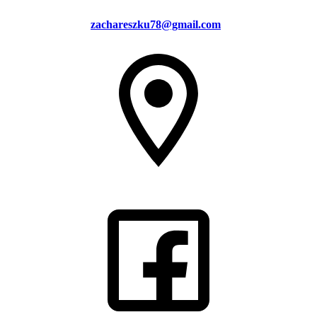
zachareszku78@gmail.com