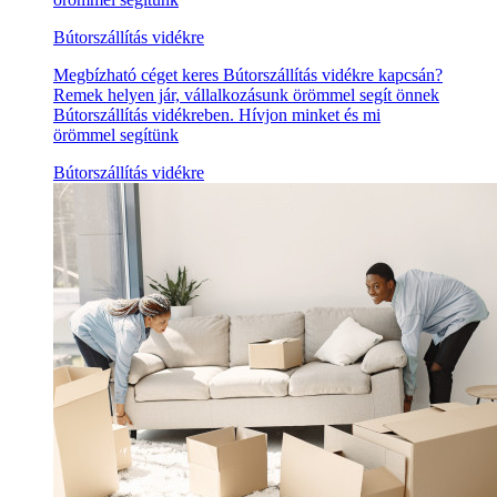
Bútorszállítás vidékre
Megbízható céget keres Bútorszállítás vidékre kapcsán?
Remek helyen jár, vállalkozásunk örömmel segít önnek
Bútorszállítás vidékreben. Hívjon minket és mi
örömmel segítünk
Bútorszállítás vidékre