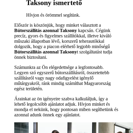
Taksony ismertető
Hívjon és örömmel segítünk.
Először is köszönjük, hogy minket választott a
Bútorszállítás azonnal Taksony
kapcsán. Cégünk
precíz, gyors és figyelmes szállítókkal, illetve kiváló
műszaki állapotban lévő, korszerű teherautókkal
dolgozik, hogy a piacon elérhető legjobb minőségű
Bútorszállítás azonnal Taksony
t szolgáltatást tudja
önnek biztosítani.
Számunkra az Ön elégedettsége a legfontosabb.
Legyen szó egyszerű bútorszállításról, összetettebb
szállításról vagy nagy odafigyelést igénylő
műtárgyakról, ránk mindig számíthat Magyarország
egész területén.
Árainkat az ön igényeire szabva kalkuláljuk, így a
lehető legolcsóbb ajánlatot adjuk. Hívjon minket és
mondja el nekünk, hogy pontosan miben segíthetünk és
azonnal adunk önnek egy ajánlatot.