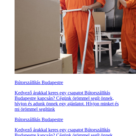
Bútorszállítás Budapestre
Kedvező árakkal keres egy csapatot Bútorszállítás
Budapestre kapcsán? Cégünk örömmel segít önnek,
hívjon és adunk önnek egy ajánlatot. Hívjon minket és
mi örömmel segítünk
Bútorszállítás Budapestre
Kedvező árakkal keres egy csapatot Bútorszállítás
Budapestre kapcsán? Cégünk örömmel segít önnek,