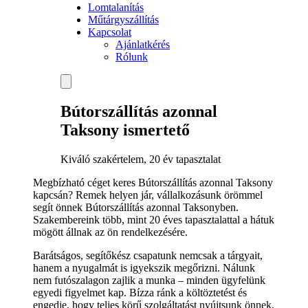
Lomtalanítás
Műtárgyszállítás
Kapcsolat
Ajánlatkérés
Rólunk
Bútorszállítás azonnal
Taksony ismertető
Kiváló szakértelem, 20 év tapasztalat
Megbízható céget keres Bútorszállítás azonnal Taksony
kapcsán? Remek helyen jár, vállalkozásunk örömmel
segít önnek Bútorszállítás azonnal Taksonyben.
Szakembereink több, mint 20 éves tapasztalattal a hátuk
mögött állnak az ön rendelkezésére.
Barátságos, segítőkész csapatunk nemcsak a tárgyait,
hanem a nyugalmát is igyekszik megőrizni. Nálunk
nem futószalagon zajlik a munka – minden ügyfelünk
egyedi figyelmet kap. Bízza ránk a költöztetést és
engedje, hogy teljes körű szolgáltatást nyújtsunk önnek.