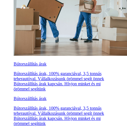
Bútorszállítás árak
Bútorszállítás árak, 100% garanciával, 3,5 tonnás
teherautóval. Vállalkozásunk örömmel segít önnek
Bútorszállítás árak kapcsán. Hívjon minket és mi
örömmel segítünk
Bútorszállítás árak
Bútorszállítás árak, 100% garanciával, 3,5 tonnás
teherautóval. Vállalkozásunk örömmel segít önnek
Bútorszállítás árak kapcsán. Hívjon minket és mi
örömmel segítünk