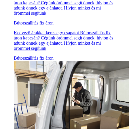
áron kapcsán? Cégünk örömmel segít önnek, hívjon és
adunk önnek egy ajánlatot. Hívjon minket és mi
örömmel segítünk
Bútorszállítás fix áron
Kedvező árakkal keres egy csapatot Bútorszállítás fix
áron kapcsán? Cégünk örömmel segít önnek, hívjon és
adunk önnek egy ajánlatot. Hívjon minket és mi
örömmel segítünk
Bútorszállítás fix áron