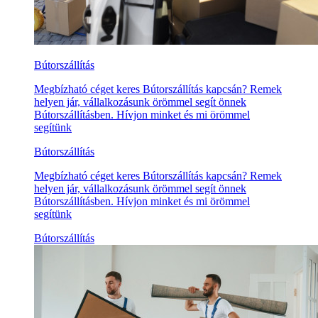
Bútorszállítás
Megbízható céget keres Bútorszállítás kapcsán? Remek
helyen jár, vállalkozásunk örömmel segít önnek
Bútorszállításben. Hívjon minket és mi örömmel
segítünk
Bútorszállítás
Megbízható céget keres Bútorszállítás kapcsán? Remek
helyen jár, vállalkozásunk örömmel segít önnek
Bútorszállításben. Hívjon minket és mi örömmel
segítünk
Bútorszállítás