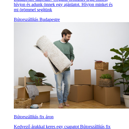
hívjon és adunk önnek egy ajánlatot. Hívjon minket és
mi örömmel segítünk
Bútorszállítás Budapestre
Bútorszállítás fix áron
Kedvező árakkal keres egy csapatot Bútorszállítás fix